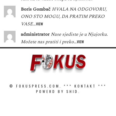
Boris Gombač
HVALA NA ODGOVORU,
ONO STO MOGU, DA PRATIM PREKO
VASE…
VIEW
administrator
Nase sjediste je u Njujorku.
Možete nas pratiti i preko…
VIEW
© FOKUSPRESS.COM. ***
KONTAKT
***
POWERD BY SHID.