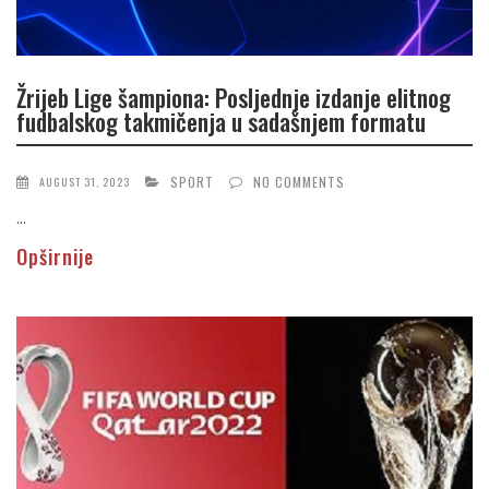
Žrijeb Lige šampiona: Posljednje izdanje elitnog
fudbalskog takmičenja u sadašnjem formatu
SPORT
NO COMMENTS
AUGUST 31, 2023
...
Opširnije