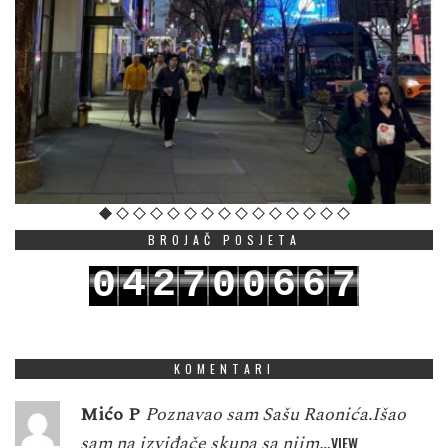
BROJAČ POSJETA
4
2
6
6
0
7
0
0
7
5
3
7
7
1
8
1
1
8
KOMENTARI
Mićo P
Poznavao sam Sašu Raonića.Išao
sam na izviđače skupa sa njim…
VIEW