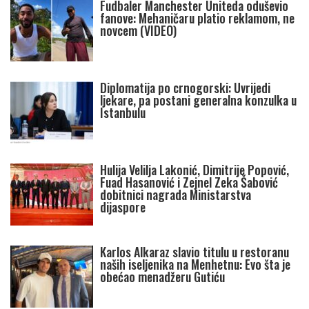
Fudbaler Manchester Uniteda oduševio
fanove: Mehaničaru platio reklamom, ne
novcem (VIDEO)
Diplomatija po crnogorski: Uvrijedi
ljekare, pa postani generalna konzulka u
Istanbulu
Hulija Velilja Lakonić, Dimitrije Popović,
Fuad Hasanović i Zejnel Zeka Šabović
dobitnici nagrada Ministarstva
dijaspore
Karlos Alkaraz slavio titulu u restoranu
naših iseljenika na Menhetnu: Evo šta je
obećao menadžeru Gutiću