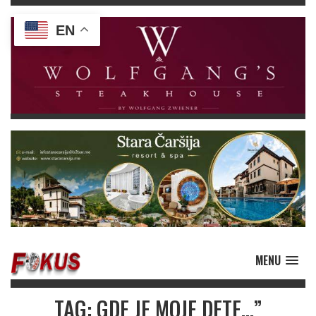
EN
MENU
TAG: GDE JE MOJE DETE…”