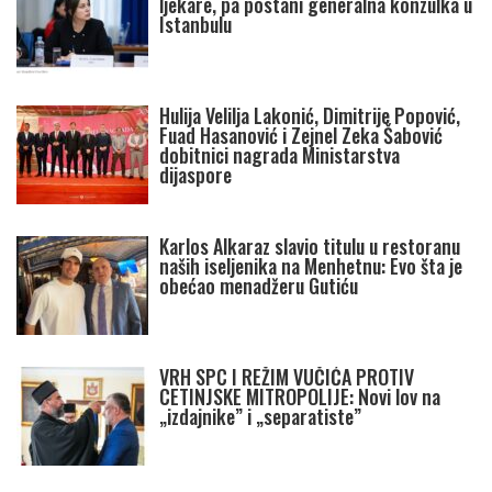
ljekare, pa postani generalna konzulka u
Istanbulu
Hulija Velilja Lakonić, Dimitrije Popović,
Fuad Hasanović i Zejnel Zeka Šabović
dobitnici nagrada Ministarstva
dijaspore
Karlos Alkaraz slavio titulu u restoranu
naših iseljenika na Menhetnu: Evo šta je
obećao menadžeru Gutiću
VRH SPC I REŽIM VUČIĆA PROTIV
CETINJSKE MITROPOLIJE: Novi lov na
„izdajnike” i „separatiste”