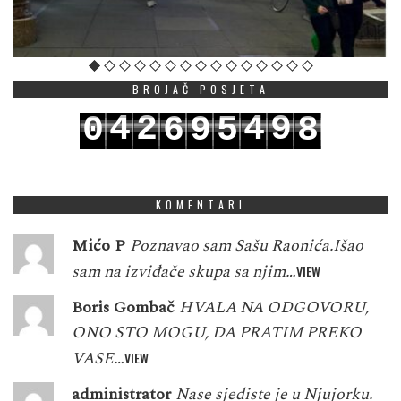
BROJAČ POSJETA
4
2
4
9
0
6
9
5
8
5
3
5
0
1
7
0
6
9
KOMENTARI
Mićo P
Poznavao sam Sašu Raonića.Išao
sam na izviđače skupa sa njim…
VIEW
Boris Gombač
HVALA NA ODGOVORU,
ONO STO MOGU, DA PRATIM PREKO
VASE…
VIEW
administrator
Nase sjediste je u Njujorku.