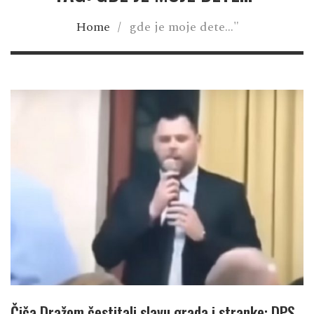
Home
/
gde je moje dete..."
Čiča Dražom čestitali slavu grada i stranke: DPS