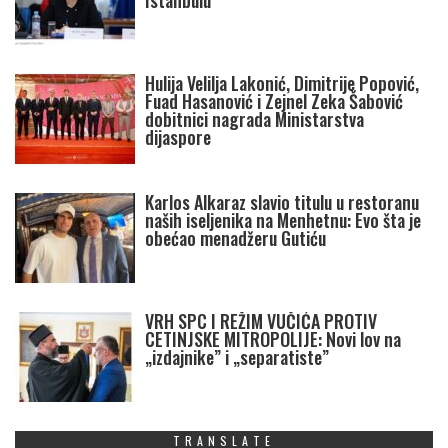
Istanbulu
Hulija Velilja Lakonić, Dimitrije Popović,
Fuad Hasanović i Zejnel Zeka Šabović
dobitnici nagrada Ministarstva
dijaspore
Karlos Alkaraz slavio titulu u restoranu
naših iseljenika na Menhetnu: Evo šta je
obećao menadžeru Gutiću
VRH SPC I REŽIM VUČIĆA PROTIV
CETINJSKE MITROPOLIJE: Novi lov na
„izdajnike” i „separatiste”
TRANSLATE