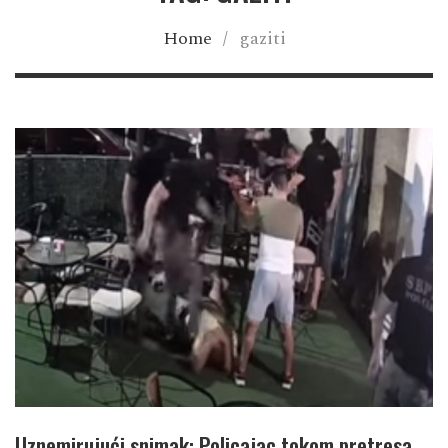
Home
/
gaziti
Uznemirujući snimak: Policajac tokom pretresa