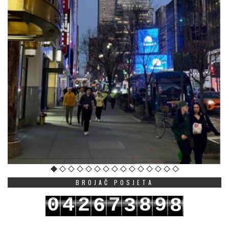
BROJAČ POSJETA
0
4
2
7
8
9
6
3
8
1
5
3
8
9
0
7
4
9