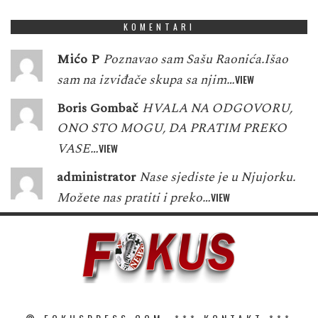
KOMENTARI
Mićo P
Poznavao sam Sašu Raonića.Išao
sam na izviđače skupa sa njim…
VIEW
Boris Gombač
HVALA NA ODGOVORU,
ONO STO MOGU, DA PRATIM PREKO
VASE…
VIEW
administrator
Nase sjediste je u Njujorku.
Možete nas pratiti i preko…
VIEW