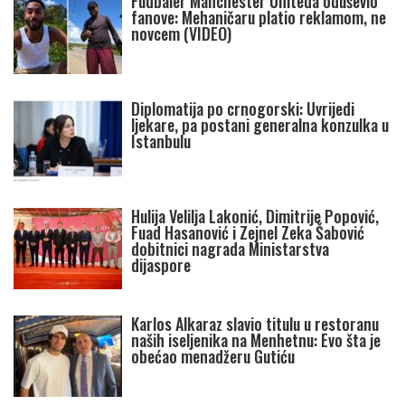
Fudbaler Manchester Uniteda oduševio
fanove: Mehaničaru platio reklamom, ne
novcem (VIDEO)
Diplomatija po crnogorski: Uvrijedi
ljekare, pa postani generalna konzulka u
Istanbulu
Hulija Velilja Lakonić, Dimitrije Popović,
Fuad Hasanović i Zejnel Zeka Šabović
dobitnici nagrada Ministarstva
dijaspore
Karlos Alkaraz slavio titulu u restoranu
naših iseljenika na Menhetnu: Evo šta je
obećao menadžeru Gutiću