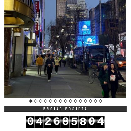
BROJAČ POSJETA
0
2
6
8
0
4
4
5
8