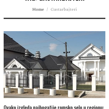
Home
/
Gastarbajteri
Ovako izgleda najbogatije romsko selo u regionu: