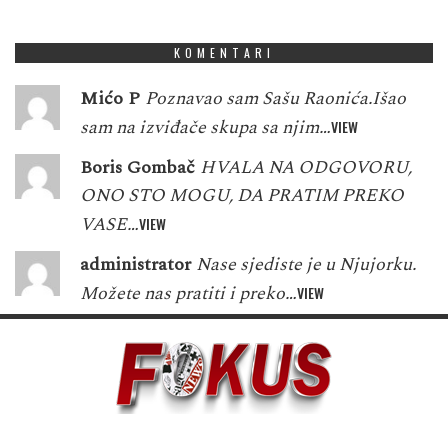
1
3
7
9
1
5
5
6
9
KOMENTARI
Mićo P
Poznavao sam Sašu Raonića.Išao
sam na izviđače skupa sa njim…
VIEW
Boris Gombač
HVALA NA ODGOVORU,
ONO STO MOGU, DA PRATIM PREKO
VASE…
VIEW
administrator
Nase sjediste je u Njujorku.
Možete nas pratiti i preko…
VIEW