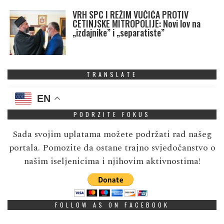
VRH SPC I REŽIM VUČIĆA PROTIV
CETINJSKE MITROPOLIJE: Novi lov na
„izdajnike” i „separatiste”
TRANSLATE
EN
PODRZITE FOKUS
Sada svojim uplatama možete podržati rad našeg
portala. Pomozite da ostane trajno svjedočanstvo o
našim iseljenicima i njihovim aktivnostima!
FOLLOW AS ON FACEBOOK