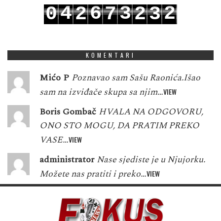
4
6
3
2
0
2
7
2
3
5
7
4
3
1
3
8
3
4
KOMENTARI
Mićo P
Poznavao sam Sašu Raonića.Išao
sam na izviđače skupa sa njim…
VIEW
Boris Gombač
HVALA NA ODGOVORU,
ONO STO MOGU, DA PRATIM PREKO
VASE…
VIEW
administrator
Nase sjediste je u Njujorku.
Možete nas pratiti i preko…
VIEW