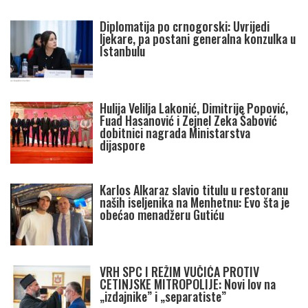
Diplomatija po crnogorski: Uvrijedi
ljekare, pa postani generalna konzulka u
Istanbulu
Hulija Velilja Lakonić, Dimitrije Popović,
Fuad Hasanović i Zejnel Zeka Šabović
dobitnici nagrada Ministarstva
dijaspore
Karlos Alkaraz slavio titulu u restoranu
naših iseljenika na Menhetnu: Evo šta je
obećao menadžeru Gutiću
VRH SPC I REŽIM VUČIĆA PROTIV
CETINJSKE MITROPOLIJE: Novi lov na
„izdajnike” i „separatiste”