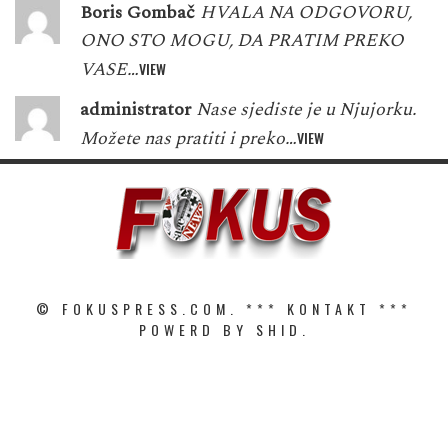
Boris Gombač
HVALA NA ODGOVORU,
ONO STO MOGU, DA PRATIM PREKO
VASE…
VIEW
administrator
Nase sjediste je u Njujorku.
Možete nas pratiti i preko…
VIEW
© FOKUSPRESS.COM. ***
KONTAKT
***
POWERD BY SHID.