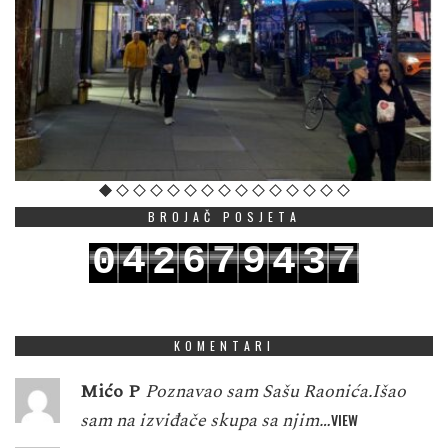
BROJAČ POSJETA
4
6
7
9
7
0
2
4
3
5
7
8
0
8
1
3
5
4
KOMENTARI
Mićo P
Poznavao sam Sašu Raonića.Išao
sam na izviđače skupa sa njim…
VIEW