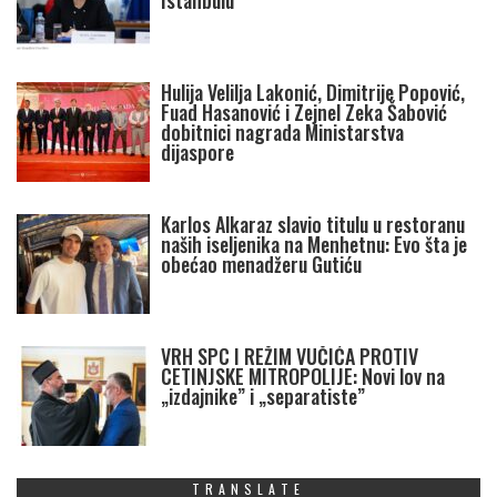
Istanbulu
Hulija Velilja Lakonić, Dimitrije Popović,
Fuad Hasanović i Zejnel Zeka Šabović
dobitnici nagrada Ministarstva
dijaspore
Karlos Alkaraz slavio titulu u restoranu
naših iseljenika na Menhetnu: Evo šta je
obećao menadžeru Gutiću
VRH SPC I REŽIM VUČIĆA PROTIV
CETINJSKE MITROPOLIJE: Novi lov na
„izdajnike” i „separatiste”
TRANSLATE