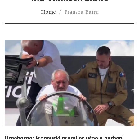
Home
/
Fransoa Bajru
Urnebesno: Francuski premijer ušao u borbeni