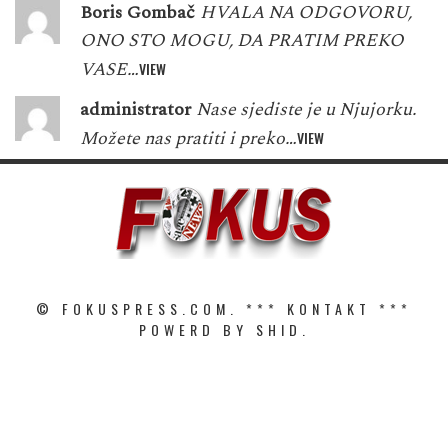
Boris Gombač
HVALA NA ODGOVORU,
ONO STO MOGU, DA PRATIM PREKO
VASE…
VIEW
administrator
Nase sjediste je u Njujorku.
Možete nas pratiti i preko…
VIEW
© FOKUSPRESS.COM. ***
KONTAKT
***
POWERD BY SHID.