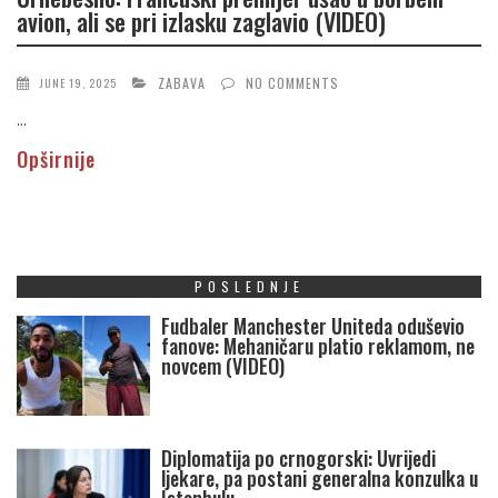
avion, ali se pri izlasku zaglavio (VIDEO)
ZABAVA
NO COMMENTS
JUNE 19, 2025
...
Opširnije
POSLEDNJE
Fudbaler Manchester Uniteda oduševio
fanove: Mehaničaru platio reklamom, ne
novcem (VIDEO)
Diplomatija po crnogorski: Uvrijedi
ljekare, pa postani generalna konzulka u