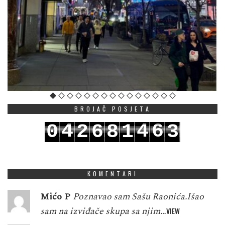
BROJAČ POSJETA
4
4
6
0
2
6
8
1
3
5
5
7
1
3
7
9
2
4
KOMENTARI
Mićo P
Poznavao sam Sašu Raonića.Išao
sam na izviđače skupa sa njim…
VIEW