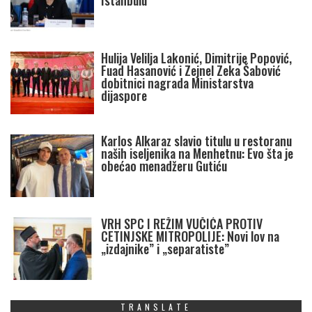
Istanbulu
Hulija Velilja Lakonić, Dimitrije Popović,
Fuad Hasanović i Zejnel Zeka Šabović
dobitnici nagrada Ministarstva
dijaspore
Karlos Alkaraz slavio titulu u restoranu
naših iseljenika na Menhetnu: Evo šta je
obećao menadžeru Gutiću
VRH SPC I REŽIM VUČIĆA PROTIV
CETINJSKE MITROPOLIJE: Novi lov na
„izdajnike” i „separatiste”
TRANSLATE