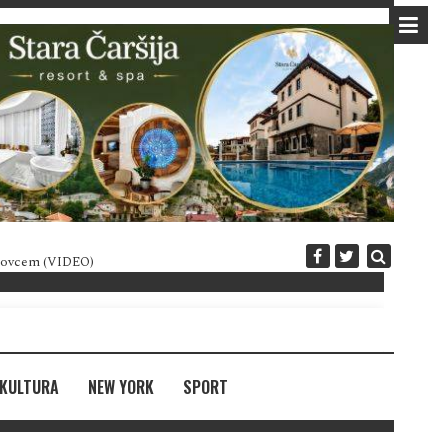
 novcem (VIDEO)
Diplomatija po crnogorski
KULTURA
NEW YORK
SPORT