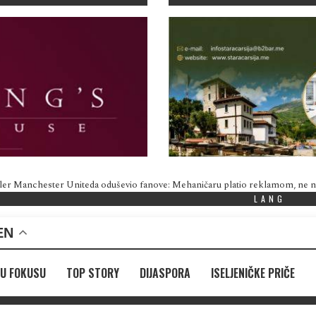
ler Manchester Uniteda oduševio fanove: Mehaničaru platio reklamom, ne
LANG
EN
U FOKUSU
TOP STORY
DIJASPORA
ISELJENIČKE PRIČE