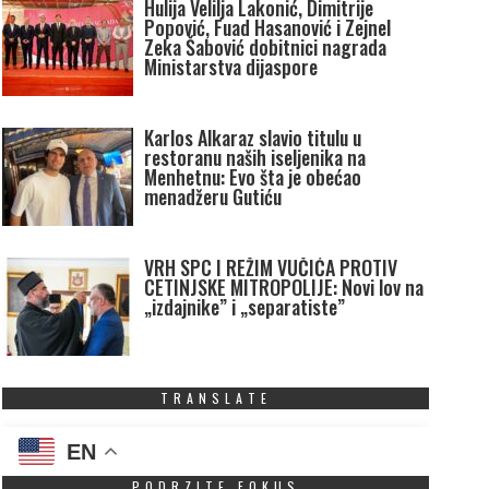
Hulija Velilja Lakonić, Dimitrije
Popović, Fuad Hasanović i Zejnel
Zeka Šabović dobitnici nagrada
Ministarstva dijaspore
Karlos Alkaraz slavio titulu u
restoranu naših iseljenika na
Menhetnu: Evo šta je obećao
menadžeru Gutiću
VRH SPC I REŽIM VUČIĆA PROTIV
CETINJSKE MITROPOLIJE: Novi lov na
„izdajnike” i „separatiste”
TRANSLATE
EN
PODRZITE FOKUS