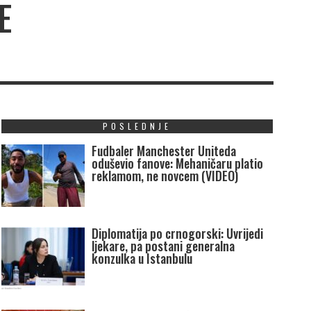
E
POSLEDNJE
Fudbaler Manchester Uniteda
oduševio fanove: Mehaničaru platio
reklamom, ne novcem (VIDEO)
Diplomatija po crnogorski: Uvrijedi
ljekare, pa postani generalna
konzulka u Istanbulu