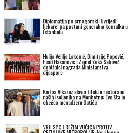
Diplomatija po crnogorski: Uvrijedi
ljekare, pa postani generalna konzulka u
Istanbulu
Hulija Velilja Lakonić, Dimitrije Popović,
Fuad Hasanović i Zejnel Zeka Šabović
dobitnici nagrada Ministarstva
dijaspore
Karlos Alkaraz slavio titulu u restoranu
naših iseljenika na Menhetnu: Evo šta je
obećao menadžeru Gutiću
VRH SPC I REŽIM VUČIĆA PROTIV
CETINJSKE MITROPOLIJE: Novi lov na