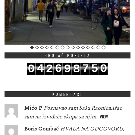
BROJAČ POSJETA
4
6
7
5
0
0
2
9
8
5
7
8
6
1
1
3
0
9
KOMENTARI
Mićo P
Poznavao sam Sašu Raonića.Išao
sam na izviđače skupa sa njim…
VIEW
Boris Gombač
HVALA NA ODGOVORU,