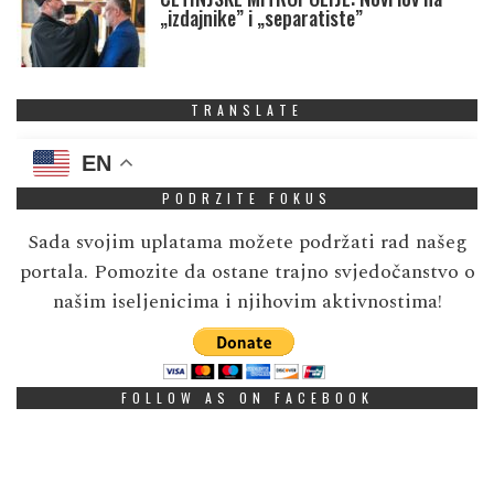
„izdajnike” i „separatiste”
TRANSLATE
EN
PODRZITE FOKUS
Sada svojim uplatama možete podržati rad našeg
portala. Pomozite da ostane trajno svjedočanstvo o
našim iseljenicima i njihovim aktivnostima!
FOLLOW AS ON FACEBOOK