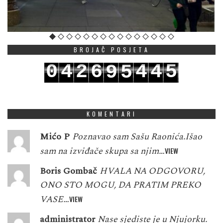
BROJAČ POSJETA
0
4
2
6
4
4
5
9
5
1
5
3
7
5
5
6
0
6
KOMENTARI
Mićo P
Poznavao sam Sašu Raonića.Išao
sam na izviđače skupa sa njim…
VIEW
Boris Gombač
HVALA NA ODGOVORU,
ONO STO MOGU, DA PRATIM PREKO
VASE…
VIEW
administrator
Nase sjediste je u Njujorku.