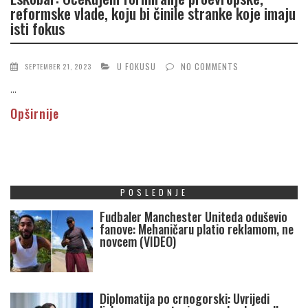
reformske vlade, koju bi činile stranke koje imaju
isti fokus
U FOKUSU
NO COMMENTS
SEPTEMBER 21, 2023
...
Opširnije
POSLEDNJE
Fudbaler Manchester Uniteda oduševio
fanove: Mehaničaru platio reklamom, ne
novcem (VIDEO)
Diplomatija po crnogorski: Uvrijedi