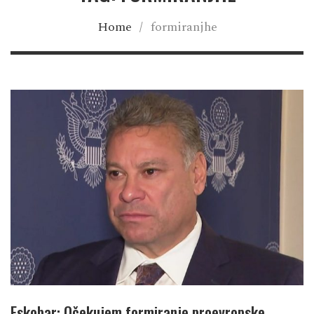
Home
/
formiranjhe
Eskobar: Očekujem formiranje proevropske,