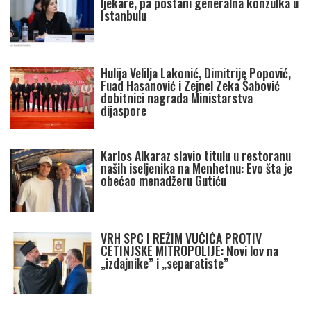
ljekare, pa postani generalna konzulka u
Istanbulu
Hulija Velilja Lakonić, Dimitrije Popović,
Fuad Hasanović i Zejnel Zeka Šabović
dobitnici nagrada Ministarstva
dijaspore
Karlos Alkaraz slavio titulu u restoranu
naših iseljenika na Menhetnu: Evo šta je
obećao menadžeru Gutiću
VRH SPC I REŽIM VUČIĆA PROTIV
CETINJSKE MITROPOLIJE: Novi lov na
„izdajnike” i „separatiste”