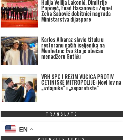
Hulija Velilja Lakonić, Dimitrije
Popović, Fuad Hasanović i Zejnel
Zeka Šabović dobitnici nagrada
Ministarstva dijaspore
Karlos Alkaraz slavio titulu u
restoranu naših iseljenika na
Menhetnu: Evo šta je obećao
menadžeru Gutiću
VRH SPC I REŽIM VUČIĆA PROTIV
CETINJSKE MITROPOLIJE: Novi lov na
„izdajnike” i „separatiste”
TRANSLATE
EN
PODRZITE FOKUS