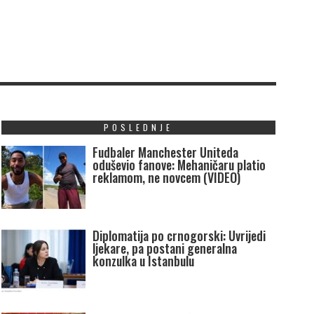
POSLEDNJE
Fudbaler Manchester Uniteda
oduševio fanove: Mehaničaru platio
reklamom, ne novcem (VIDEO)
Diplomatija po crnogorski: Uvrijedi
ljekare, pa postani generalna
konzulka u Istanbulu