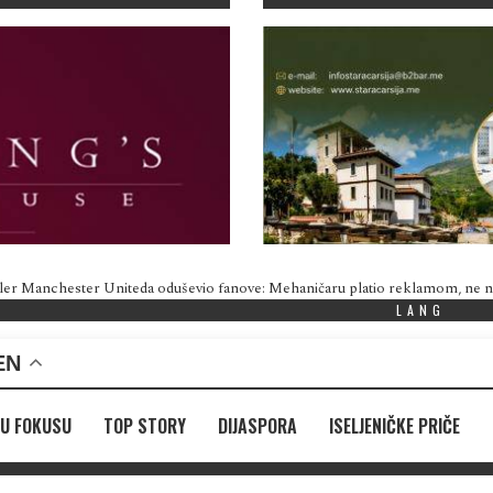
ler Manchester Uniteda oduševio fanove: Mehaničaru platio reklamom, ne
LANG
EN
U FOKUSU
TOP STORY
DIJASPORA
ISELJENIČKE PRIČE