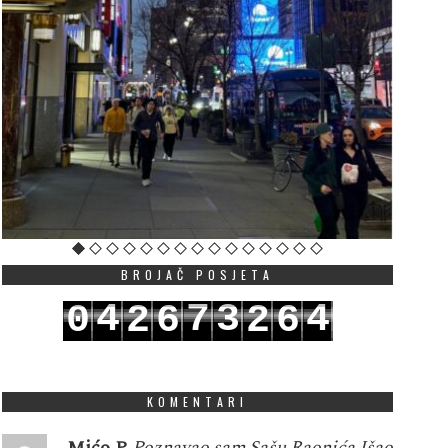
BROJAČ POSJETA
4
7
3
4
0
2
6
2
6
5
8
4
5
1
3
7
3
7
KOMENTARI
Mićo P
Poznavao sam Sašu Raonića.Išao