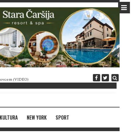
 novcem (VIDEO)
Diplomatija po crnogorski
KULTURA
NEW YORK
SPORT