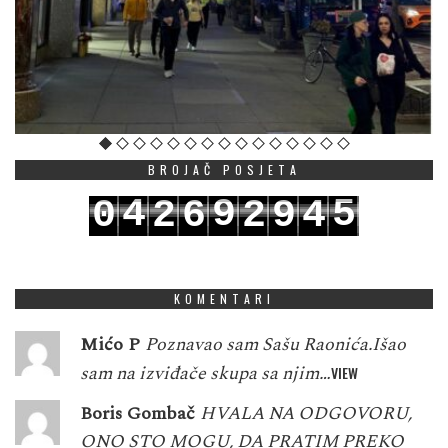
BROJAČ POSJETA
4
9
5
0
2
6
2
9
4
5
0
6
1
3
7
3
0
5
KOMENTARI
Mićo P
Poznavao sam Sašu Raonića.Išao
sam na izviđače skupa sa njim…
VIEW
Boris Gombač
HVALA NA ODGOVORU,
ONO STO MOGU, DA PRATIM PREKO