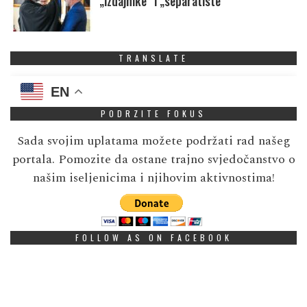
„izdajnike” i „separatiste”
TRANSLATE
EN
PODRZITE FOKUS
Sada svojim uplatama možete podržati rad našeg
portala. Pomozite da ostane trajno svjedočanstvo o
našim iseljenicima i njihovim aktivnostima!
FOLLOW AS ON FACEBOOK