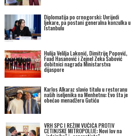
Diplomatija po crnogorski: Uvrijedi
ljekare, pa postani generalna konzulka u
Istanbulu
Hulija Velilja Lakonić, Dimitrije Popović,
Fuad Hasanović i Zejnel Zeka Šabović
dobitnici nagrada Ministarstva
dijaspore
Karlos Alkaraz slavio titulu u restoranu
naših iseljenika na Menhetnu: Evo šta je
obećao menadžeru Gutiću
VRH SPC I REŽIM VUČIĆA PROTIV
CETINJSKE MITROPOLIJE: Novi lov na