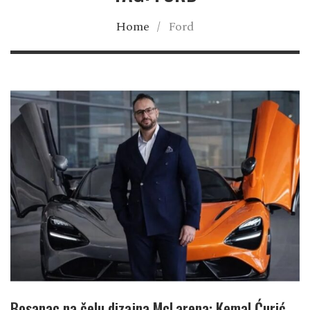
Home
/
Ford
Bosanac na čelu dizajna McLarena: Kemal Ćurić