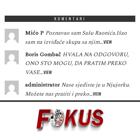
3
7
1
1
5
8
5
1
3
KOMENTARI
Mićo P
Poznavao sam Sašu Raonića.Išao
sam na izviđače skupa sa njim…
VIEW
Boris Gombač
HVALA NA ODGOVORU,
ONO STO MOGU, DA PRATIM PREKO
VASE…
VIEW
administrator
Nase sjediste je u Njujorku.
Možete nas pratiti i preko…
VIEW