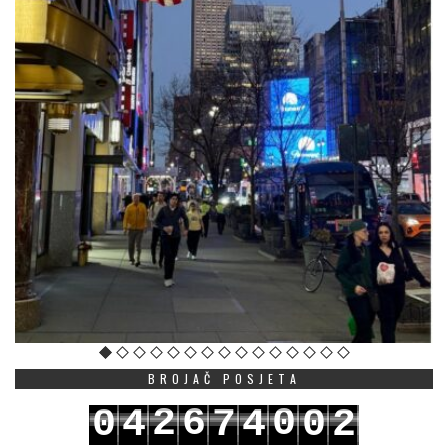
BROJAČ POSJETA
2
6
0
0
4
7
4
0
2