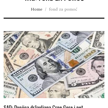
Home
/
fond za pomoć
SAD: Dvojica državljana Crne Gore i pet