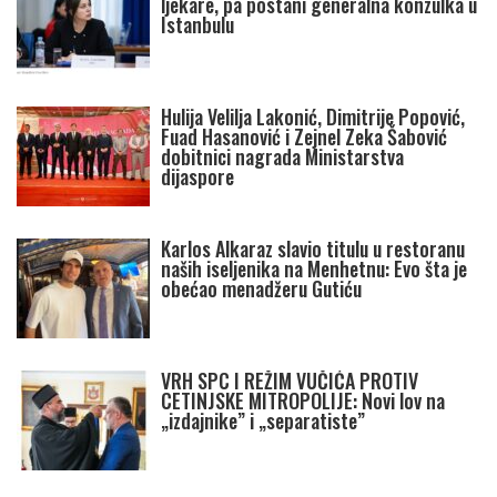
ljekare, pa postani generalna konzulka u
Istanbulu
Hulija Velilja Lakonić, Dimitrije Popović,
Fuad Hasanović i Zejnel Zeka Šabović
dobitnici nagrada Ministarstva
dijaspore
Karlos Alkaraz slavio titulu u restoranu
naših iseljenika na Menhetnu: Evo šta je
obećao menadžeru Gutiću
VRH SPC I REŽIM VUČIĆA PROTIV
CETINJSKE MITROPOLIJE: Novi lov na
„izdajnike” i „separatiste”