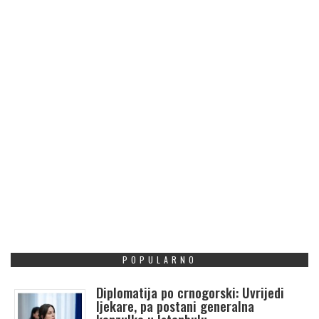
POPULARNO
Diplomatija po crnogorski: Uvrijedi
ljekare, pa postani generalna