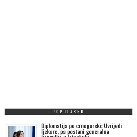
POPULARNO
Diplomatija po crnogorski: Uvrijedi
ljekare, pa postani generalna