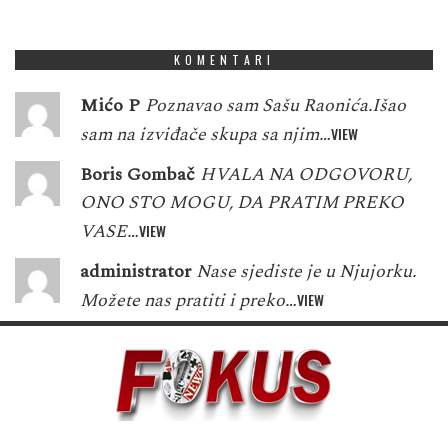
1
3
4
4
5
7
8
0
3
KOMENTARI
Mićo P
Poznavao sam Sašu Raonića.Išao
sam na izviđače skupa sa njim…
VIEW
Boris Gombač
HVALA NA ODGOVORU,
ONO STO MOGU, DA PRATIM PREKO
VASE…
VIEW
administrator
Nase sjediste je u Njujorku.
Možete nas pratiti i preko…
VIEW