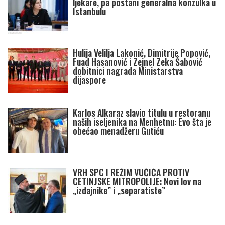
ljekare, pa postani generalna konzulka u
Istanbulu
Hulija Velilja Lakonić, Dimitrije Popović,
Fuad Hasanović i Zejnel Zeka Šabović
dobitnici nagrada Ministarstva
dijaspore
Karlos Alkaraz slavio titulu u restoranu
naših iseljenika na Menhetnu: Evo šta je
obećao menadžeru Gutiću
VRH SPC I REŽIM VUČIĆA PROTIV
CETINJSKE MITROPOLIJE: Novi lov na
„izdajnike” i „separatiste”