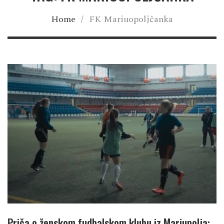
Home
/
FK Mariuopoljčanka
Priča o ženskom fudbalskom klubu iz Mariupolja: