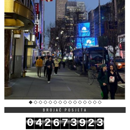
BROJAČ POSJETA
0
2
3
3
4
6
7
9
2