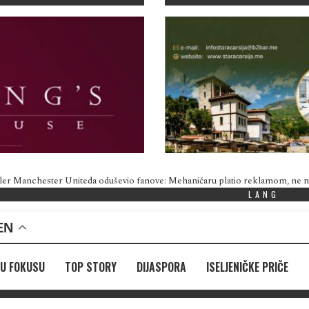
ler Manchester Uniteda oduševio fanove: Mehaničaru platio reklamom, ne
LANG
EN
U FOKUSU
TOP STORY
DIJASPORA
ISELJENIČKE PRIČE