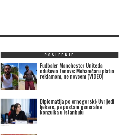
POSLEDNJE
Fudbaler Manchester Uniteda
oduševio fanove: Mehaničaru platio
reklamom, ne novcem (VIDEO)
Diplomatija po crnogorski: Uvrijedi
ljekare, pa postani generalna
konzulka u Istanbulu