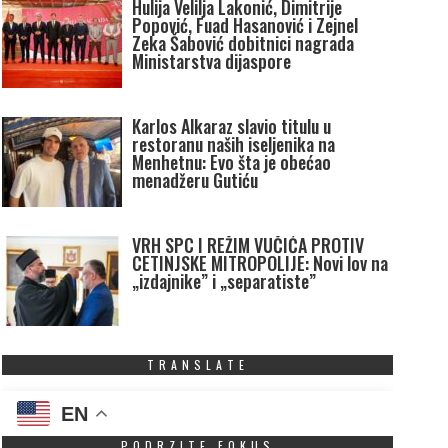
Hulija Velilja Lakonić, Dimitrije
Popović, Fuad Hasanović i Zejnel
Zeka Šabović dobitnici nagrada
Ministarstva dijaspore
Karlos Alkaraz slavio titulu u
restoranu naših iseljenika na
Menhetnu: Evo šta je obećao
menadžeru Gutiću
VRH SPC I REŽIM VUČIĆA PROTIV
CETINJSKE MITROPOLIJE: Novi lov na
„izdajnike” i „separatiste”
TRANSLATE
EN
PODRZITE FOKUS