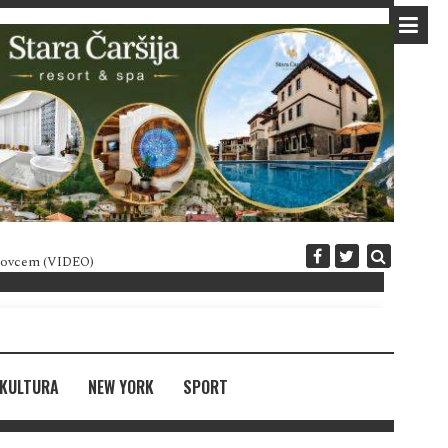
 novcem (VIDEO)
Diplomatija po crnogorski
KULTURA
NEW YORK
SPORT