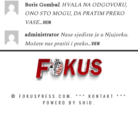
Boris Gombač
HVALA NA ODGOVORU,
ONO STO MOGU, DA PRATIM PREKO
VASE…
VIEW
administrator
Nase sjediste je u Njujorku.
Možete nas pratiti i preko…
VIEW
© FOKUSPRESS.COM. ***
KONTAKT
***
POWERD BY SHID.