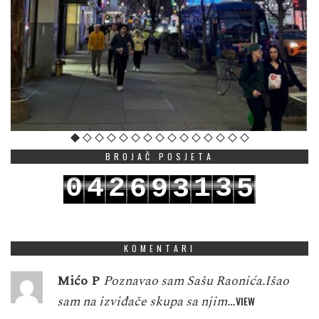
BROJAČ POSJETA
0
4
2
1
3
6
9
3
5
1
5
3
2
4
7
0
4
6
KOMENTARI
Mićo P
Poznavao sam Sašu Raonića.Išao
sam na izviđače skupa sa njim…
VIEW