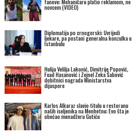
fanove: Mehaničaru platio reklamom, ne
novcem (VIDEO)
Diplomatija po crnogorski: Uvrijedi
ljekare, pa postani generalna konzulka u
Istanbulu
Hulija Velilja Lakonić, Dimitrije Popović,
Fuad Hasanović i Zejnel Zeka Šabović
dobitnici nagrada Ministarstva
dijaspore
Karlos Alkaraz slavio titulu u restoranu
naših iseljenika na Menhetnu: Evo šta je
obećao menadžeru Gutiću