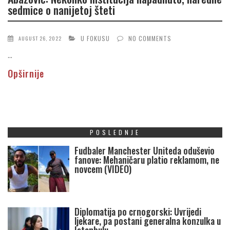
sedmice o nanijetoj šteti
U FOKUSU
NO COMMENTS
AUGUST 26, 2022
...
Opširnije
POSLEDNJE
Fudbaler Manchester Uniteda oduševio
fanove: Mehaničaru platio reklamom, ne
novcem (VIDEO)
Diplomatija po crnogorski: Uvrijedi
ljekare, pa postani generalna konzulka u