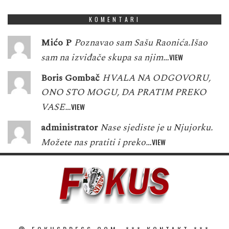
KOMENTARI
Mićo P
Poznavao sam Sašu Raonića.Išao
sam na izviđače skupa sa njim…
VIEW
Boris Gombač
HVALA NA ODGOVORU,
ONO STO MOGU, DA PRATIM PREKO
VASE…
VIEW
administrator
Nase sjediste je u Njujorku.
Možete nas pratiti i preko…
VIEW