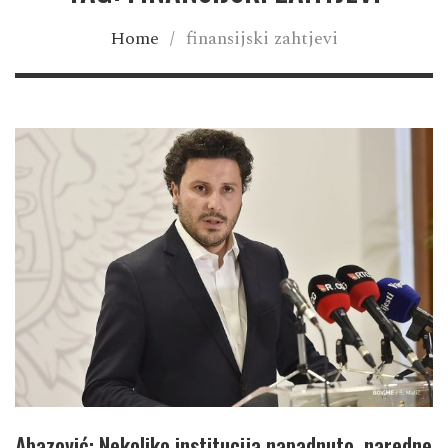
Home
/
finansijski zahtjevi
Abazović: Nekoliko institucija napadnuto, naredne