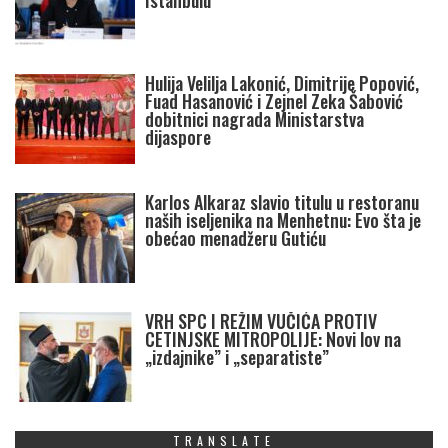
Istanbulu
Hulija Velilja Lakonić, Dimitrije Popović,
Fuad Hasanović i Zejnel Zeka Šabović
dobitnici nagrada Ministarstva
dijaspore
Karlos Alkaraz slavio titulu u restoranu
naših iseljenika na Menhetnu: Evo šta je
obećao menadžeru Gutiću
VRH SPC I REŽIM VUČIĆA PROTIV
CETINJSKE MITROPOLIJE: Novi lov na
„izdajnike” i „separatiste”
TRANSLATE