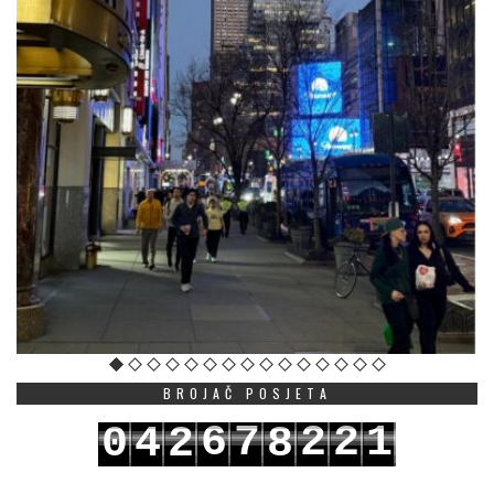
BROJAČ POSJETA
6
7
2
2
1
0
4
2
8
7
8
3
3
2
1
5
3
9