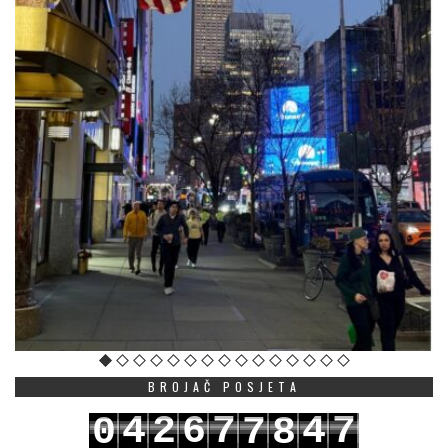
BROJAČ POSJETA
4
2
6
7
4
7
0
7
8