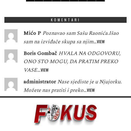
5
3
7
8
5
8
1
8
9
KOMENTARI
Mićo P
Poznavao sam Sašu Raonića.Išao
sam na izviđače skupa sa njim…
VIEW
Boris Gombač
HVALA NA ODGOVORU,
ONO STO MOGU, DA PRATIM PREKO
VASE…
VIEW
administrator
Nase sjediste je u Njujorku.
Možete nas pratiti i preko…
VIEW