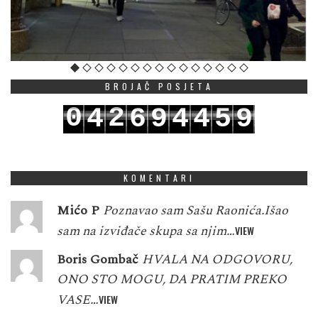
BROJAČ POSJETA
0
2
4
6
9
4
4
5
9
1
3
5
7
0
5
5
6
0
KOMENTARI
Mićo P
Poznavao sam Sašu Raonića.Išao
sam na izviđače skupa sa njim…
VIEW
Boris Gombač
HVALA NA ODGOVORU,
ONO STO MOGU, DA PRATIM PREKO
VASE…
VIEW