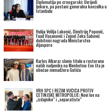
Diplomatija po crnogorski: Uvrijedi
ljekare, pa postani generalna konzulka u
Istanbulu
Hulija Velilja Lakonić, Dimitrije Popović,
Fuad Hasanović i Zejnel Zeka Šabović
dobitnici nagrada Ministarstva
dijaspore
Karlos Alkaraz slavio titulu u restoranu
naših iseljenika na Menhetnu: Evo šta je
obećao menadžeru Gutiću
VRH SPC I REŽIM VUČIĆA PROTIV
CETINJSKE MITROPOLIJE: Novi lov na
„izdajnike” i „separatiste”