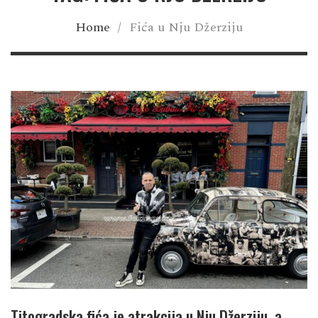
Home
/
Fića u Nju Džerziju
Titogradska fića je atrakcija u Nju Džerziju, a