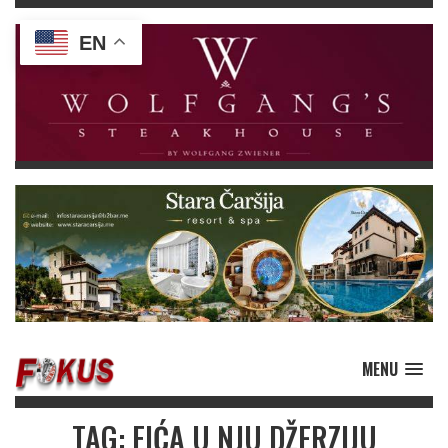
EN
MENU
TAG: FIĆA U NJU DŽERZIJU