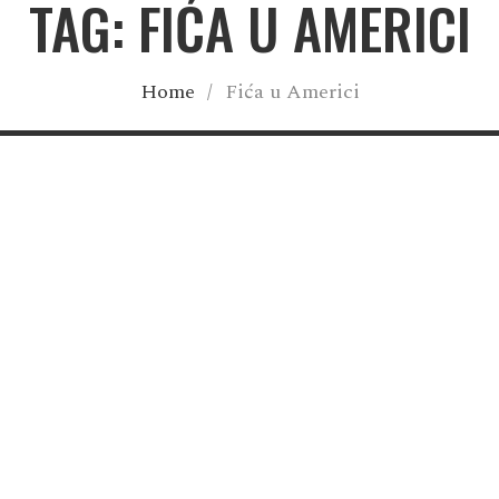
TAG: FIĆA U AMERICI
Home
/
Fića u Americi