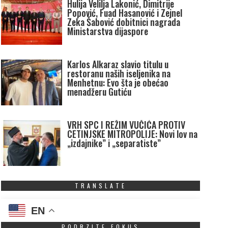
Hulija Velilja Lakonić, Dimitrije
Popović, Fuad Hasanović i Zejnel
Zeka Šabović dobitnici nagrada
Ministarstva dijaspore
Karlos Alkaraz slavio titulu u
restoranu naših iseljenika na
Menhetnu: Evo šta je obećao
menadžeru Gutiću
VRH SPC I REŽIM VUČIĆA PROTIV
CETINJSKE MITROPOLIJE: Novi lov na
„izdajnike” i „separatiste”
TRANSLATE
EN
PODRZITE FOKUS