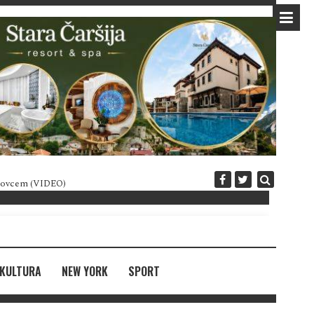
 novcem (VIDEO)
Diplomatija po crnogorski
KULTURA
NEW YORK
SPORT