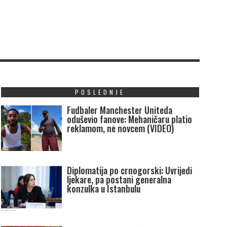
POSLEDNJE
Fudbaler Manchester Uniteda
oduševio fanove: Mehaničaru platio
reklamom, ne novcem (VIDEO)
Diplomatija po crnogorski: Uvrijedi
ljekare, pa postani generalna
konzulka u Istanbulu