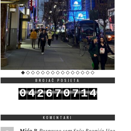
BROJAČ POSJETA
0
4
0
1
4
2
6
7
7
1
5
1
2
5
3
7
8
8
KOMENTARI
Mićo P
Poznavao sam Sašu Raonića.Išao