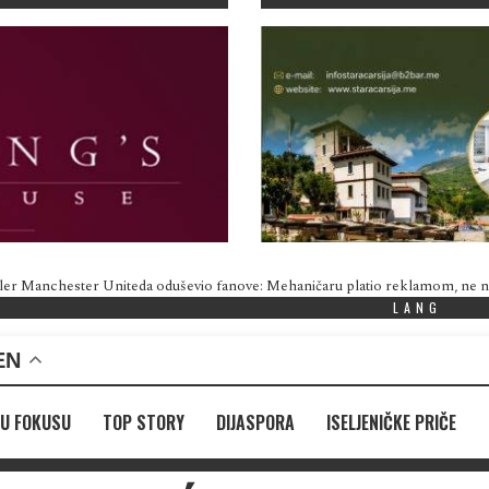
ler Manchester Uniteda oduševio fanove: Mehaničaru platio reklamom, ne
LANG
EN
U FOKUSU
TOP STORY
DIJASPORA
ISELJENIČKE PRIČE