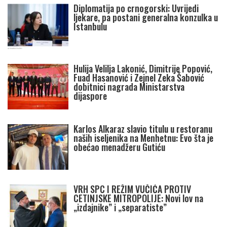
Diplomatija po crnogorski: Uvrijedi
ljekare, pa postani generalna konzulka u
Istanbulu
Hulija Velilja Lakonić, Dimitrije Popović,
Fuad Hasanović i Zejnel Zeka Šabović
dobitnici nagrada Ministarstva
dijaspore
Karlos Alkaraz slavio titulu u restoranu
naših iseljenika na Menhetnu: Evo šta je
obećao menadžeru Gutiću
VRH SPC I REŽIM VUČIĆA PROTIV
CETINJSKE MITROPOLIJE: Novi lov na
„izdajnike” i „separatiste”