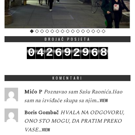
BROJAČ POSJETA
2
9
9
8
0
4
6
2
6
3
0
0
9
1
5
7
3
7
KOMENTARI
Mićo P
Poznavao sam Sašu Raonića.Išao
sam na izviđače skupa sa njim…
VIEW
Boris Gombač
HVALA NA ODGOVORU,
ONO STO MOGU, DA PRATIM PREKO
VASE…
VIEW