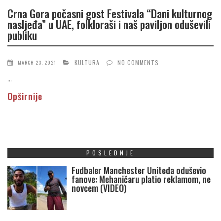
Crna Gora počasni gost Festivala “Dani kulturnog
nasljeđa” u UAE, folkloraši i naš paviljon oduševili
publiku
KULTURA
NO COMMENTS
MARCH 23, 2021
...
Opširnije
POSLEDNJE
Fudbaler Manchester Uniteda oduševio
fanove: Mehaničaru platio reklamom, ne
novcem (VIDEO)