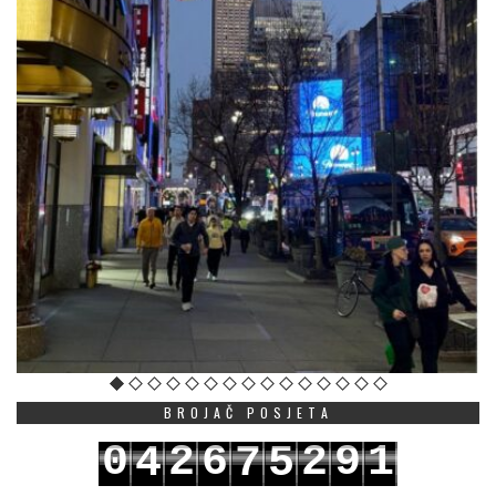
BROJAČ POSJETA
0
2
6
2
9
1
4
7
5