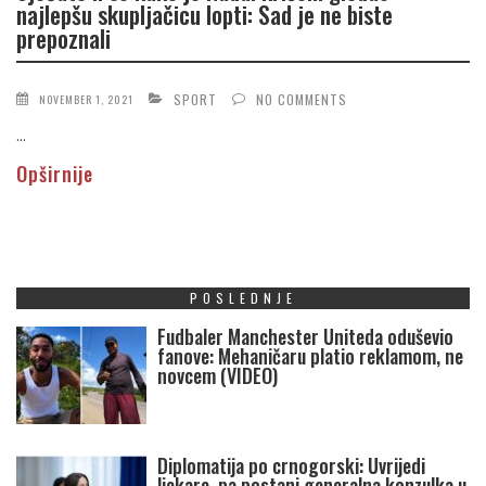
najlepšu skupljačicu lopti: Sad je ne biste
prepoznali
SPORT
NO COMMENTS
NOVEMBER 1, 2021
...
Opširnije
POSLEDNJE
Fudbaler Manchester Uniteda oduševio
fanove: Mehaničaru platio reklamom, ne
novcem (VIDEO)
Diplomatija po crnogorski: Uvrijedi
ljekare, pa postani generalna konzulka u