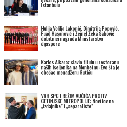
Istanbulu
Hulija Velilja Lakonić, Dimitrije Popović,
Fuad Hasanović i Zejnel Zeka Šabović
dobitnici nagrada Ministarstva
dijaspore
Karlos Alkaraz slavio titulu u restoranu
naših iseljenika na Menhetnu: Evo šta je
obećao menadžeru Gutiću
VRH SPC I REŽIM VUČIĆA PROTIV
CETINJSKE MITROPOLIJE: Novi lov na
„izdajnike” i „separatiste”