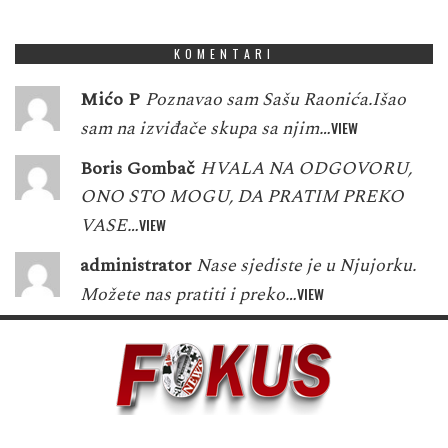
1
3
7
3
0
2
5
8
6
KOMENTARI
Mićo P
Poznavao sam Sašu Raonića.Išao
sam na izviđače skupa sa njim…
VIEW
Boris Gombač
HVALA NA ODGOVORU,
ONO STO MOGU, DA PRATIM PREKO
VASE…
VIEW
administrator
Nase sjediste je u Njujorku.
Možete nas pratiti i preko…
VIEW