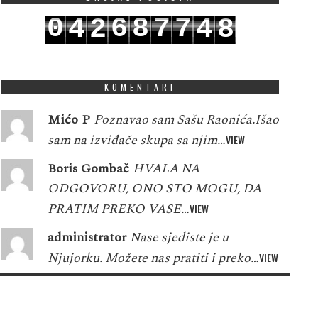
0
6
8
7
7
4
2
4
8
1
7
9
8
8
5
3
5
9
KOMENTARI
Mićo P
Poznavao sam Sašu Raonića.Išao
sam na izviđače skupa sa njim…
VIEW
Boris Gombač
HVALA NA
ODGOVORU, ONO STO MOGU, DA
PRATIM PREKO VASE…
VIEW
administrator
Nase sjediste je u
Njujorku. Možete nas pratiti i preko…
VIEW