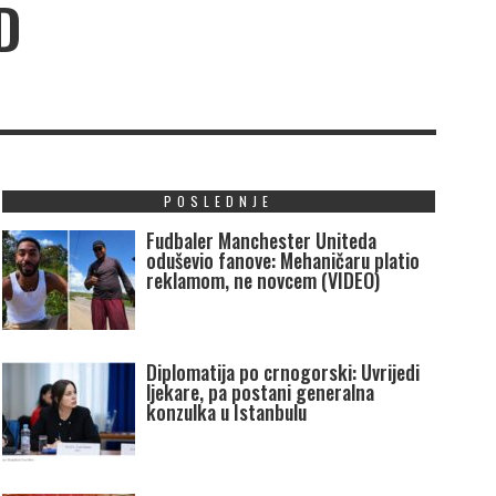
D
POSLEDNJE
Fudbaler Manchester Uniteda
oduševio fanove: Mehaničaru platio
reklamom, ne novcem (VIDEO)
Diplomatija po crnogorski: Uvrijedi
ljekare, pa postani generalna
konzulka u Istanbulu