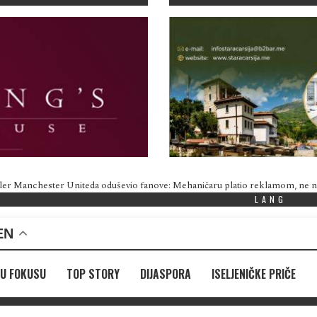
ler Manchester Uniteda oduševio fanove: Mehaničaru platio reklamom, ne
LANG
EN
U FOKUSU
TOP STORY
DIJASPORA
ISELJENIČKE PRIČE