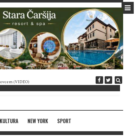
 novcem (VIDEO)
Diplomatija po crnogorski
KULTURA
NEW YORK
SPORT