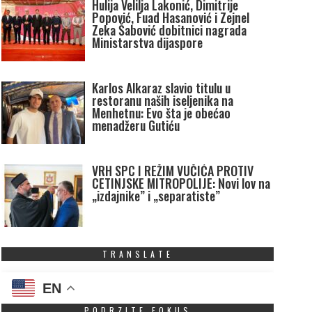
Hulija Velilja Lakonić, Dimitrije
Popović, Fuad Hasanović i Zejnel
Zeka Šabović dobitnici nagrada
Ministarstva dijaspore
Karlos Alkaraz slavio titulu u
restoranu naših iseljenika na
Menhetnu: Evo šta je obećao
menadžeru Gutiću
VRH SPC I REŽIM VUČIĆA PROTIV
CETINJSKE MITROPOLIJE: Novi lov na
„izdajnike” i „separatiste”
TRANSLATE
EN
PODRZITE FOKUS