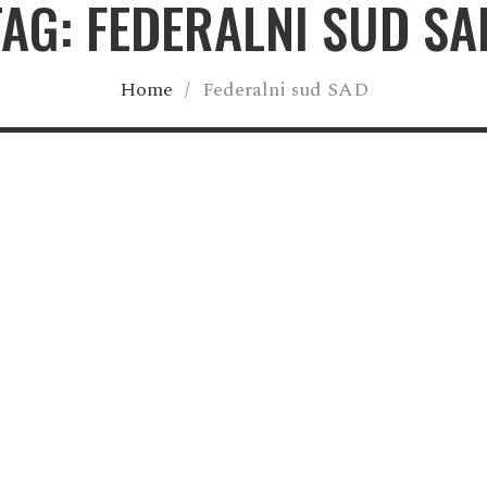
TAG: FEDERALNI SUD SA
Home
/
Federalni sud SAD