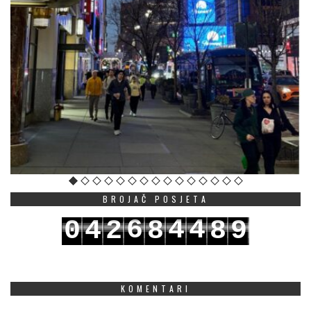
BROJAČ POSJETA
6
4
4
0
4
2
8
8
9
7
5
5
1
5
3
9
9
0
KOMENTARI