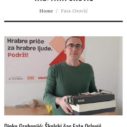
Home
/
Fata Orović
Dinko Gruhonjić: Školski čas Fate Orlović