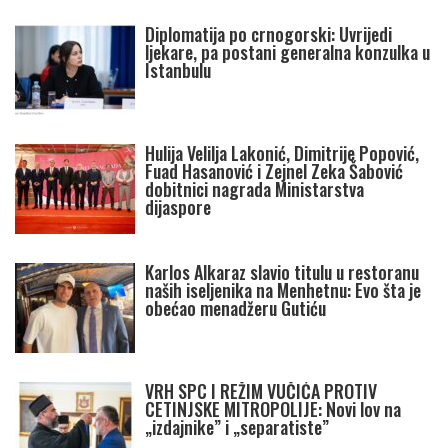
Diplomatija po crnogorski: Uvrijedi
ljekare, pa postani generalna konzulka u
Istanbulu
Hulija Velilja Lakonić, Dimitrije Popović,
Fuad Hasanović i Zejnel Zeka Šabović
dobitnici nagrada Ministarstva
dijaspore
Karlos Alkaraz slavio titulu u restoranu
naših iseljenika na Menhetnu: Evo šta je
obećao menadžeru Gutiću
VRH SPC I REŽIM VUČIĆA PROTIV
CETINJSKE MITROPOLIJE: Novi lov na
„izdajnike” i „separatiste”