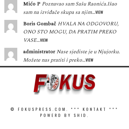
Mićo P
Poznavao sam Sašu Raonića.Išao
sam na izviđače skupa sa njim…
VIEW
Boris Gombač
HVALA NA ODGOVORU,
ONO STO MOGU, DA PRATIM PREKO
VASE…
VIEW
administrator
Nase sjediste je u Njujorku.
Možete nas pratiti i preko…
VIEW
© FOKUSPRESS.COM. ***
KONTAKT
***
POWERD BY SHID.