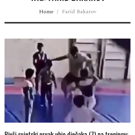
Home
/
Farid Bakarov
Bivši svjetski prvak ubio dječaka (7) na treningu: