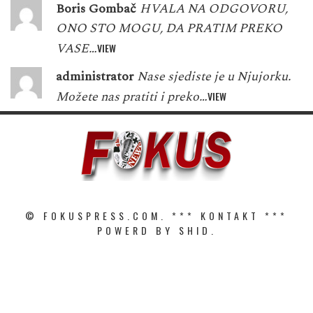
Boris Gombač
HVALA NA ODGOVORU,
ONO STO MOGU, DA PRATIM PREKO
VASE…
VIEW
administrator
Nase sjediste je u Njujorku.
Možete nas pratiti i preko…
VIEW
© FOKUSPRESS.COM. ***
KONTAKT
***
POWERD BY SHID.