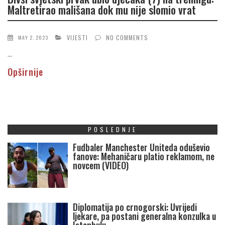
Мaltretirаo mališana dok mu nije slomio vrat
VIJESTI
NO COMMENTS
MAY 2, 2023
...
Opširnije
POSLEDNJE
Fudbaler Manchester Uniteda oduševio
fanove: Mehaničaru platio reklamom, ne
novcem (VIDEO)
Diplomatija po crnogorski: Uvrijedi
ljekare, pa postani generalna konzulka u