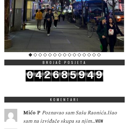
BROJAČ POSJETA
2
6
8
9
9
0
4
5
4
3
7
9
0
0
1
5
6
5
KOMENTARI
Mićo P
Poznavao sam Sašu Raonića.Išao
sam na izviđače skupa sa njim…
VIEW