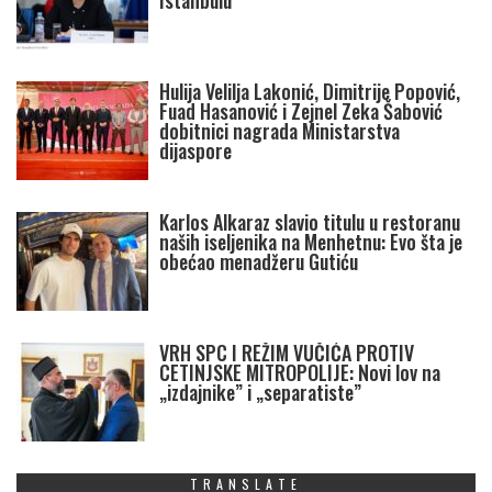
Istanbulu
Hulija Velilja Lakonić, Dimitrije Popović,
Fuad Hasanović i Zejnel Zeka Šabović
dobitnici nagrada Ministarstva
dijaspore
Karlos Alkaraz slavio titulu u restoranu
naših iseljenika na Menhetnu: Evo šta je
obećao menadžeru Gutiću
VRH SPC I REŽIM VUČIĆA PROTIV
CETINJSKE MITROPOLIJE: Novi lov na
„izdajnike” i „separatiste”
TRANSLATE