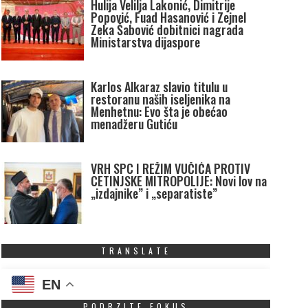
Hulija Velilja Lakonić, Dimitrije
Popović, Fuad Hasanović i Zejnel
Zeka Šabović dobitnici nagrada
Ministarstva dijaspore
Karlos Alkaraz slavio titulu u
restoranu naših iseljenika na
Menhetnu: Evo šta je obećao
menadžeru Gutiću
VRH SPC I REŽIM VUČIĆA PROTIV
CETINJSKE MITROPOLIJE: Novi lov na
„izdajnike” i „separatiste”
TRANSLATE
EN
PODRZITE FOKUS