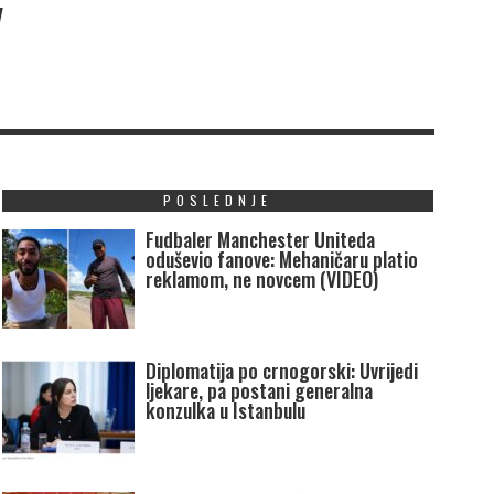
V
POSLEDNJE
Fudbaler Manchester Uniteda
oduševio fanove: Mehaničaru platio
reklamom, ne novcem (VIDEO)
Diplomatija po crnogorski: Uvrijedi
ljekare, pa postani generalna
konzulka u Istanbulu