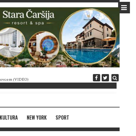
 novcem (VIDEO)
Diplomatija po crnogorski
KULTURA
NEW YORK
SPORT