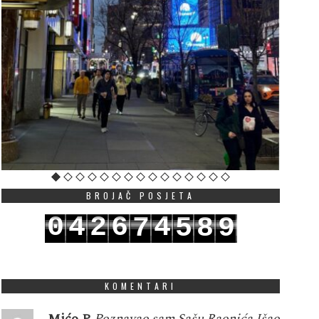
BROJAČ POSJETA
0
4
2
6
4
7
5
8
9
1
5
3
7
5
8
6
9
0
KOMENTARI
Mićo P
Poznavao sam Sašu Raonića.Išao