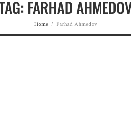
TAG: FARHAD AHMEDO
Home
/
Farhad Ahmedov