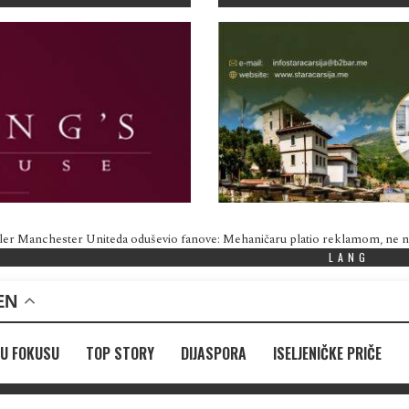
ler Manchester Uniteda oduševio fanove: Mehaničaru platio reklamom, ne
LANG
EN
U FOKUSU
TOP STORY
DIJASPORA
ISELJENIČKE PRIČE