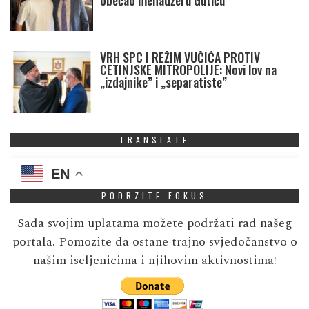
obećao menadžeru Gutiću
VRH SPC I REŽIM VUČIĆA PROTIV
CETINJSKE MITROPOLIJE: Novi lov na
„izdajnike” i „separatiste”
TRANSLATE
EN
PODRZITE FOKUS
Sada svojim uplatama možete podržati rad našeg
portala. Pomozite da ostane trajno svjedočanstvo o
našim iseljenicima i njihovim aktivnostima!