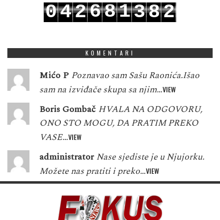
6
8
1
0
4
2
3
8
2
7
9
2
1
5
3
4
9
3
KOMENTARI
Mićo P
Poznavao sam Sašu Raonića.Išao
sam na izviđače skupa sa njim…
VIEW
Boris Gombač
HVALA NA ODGOVORU,
ONO STO MOGU, DA PRATIM PREKO
VASE…
VIEW
administrator
Nase sjediste je u Njujorku.
Možete nas pratiti i preko…
VIEW