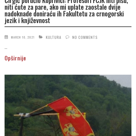
Čirgić poručio Koprivici: Profesori FCJK niti pišu,
niti ćute za pare, ako mi uplate zaostale dvije
nadoknade doniraću ih Fakultetu za crnogorski
jezik i književnost
KULTURA
NO COMMENTS
MARCH 10, 2021
...
Opširnije