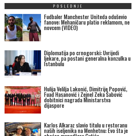
POSLEDNJE
Fudbaler Manchester Uniteda oduševio
fanove: Mehaničaru platio reklamom, ne
novcem (VIDEO)
Diplomatija po crnogorski: Uvrijedi
ljekare, pa postani generalna konzulka u
Istanbulu
Hulija Velilja Lakonić, Dimitrije Popović,
Fuad Hasanović i Zejnel Zeka Šabović
dobitnici nagrada Ministarstva
dijaspore
Karlos Alkaraz slavio titulu u restoranu
naših iseljenika na Menhetnu: Evo šta je