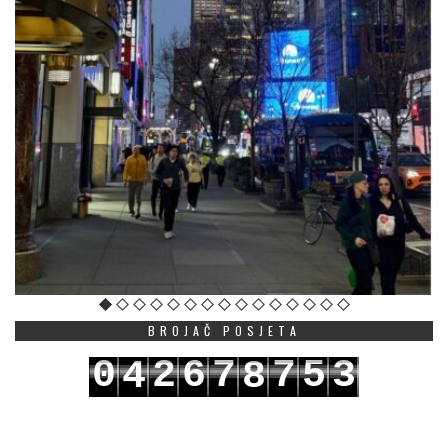
BROJAČ POSJETA
0
2
6
7
7
5
3
4
8
1
3
7
8
8
6
4
5
9