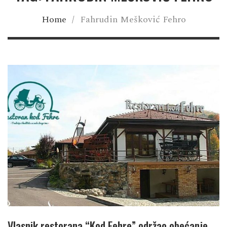
Home
/
Fahrudin Mešković Fehro
Vlasnik restorana “Kod Fehre” održao obećanje