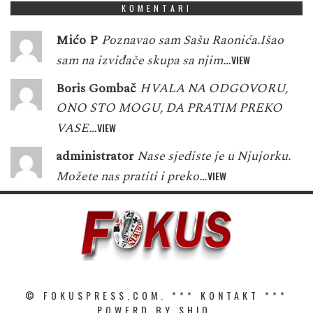
KOMENTARI
Mićo P
Poznavao sam Sašu Raonića.Išao
sam na izviđače skupa sa njim…
VIEW
Boris Gombač
HVALA NA ODGOVORU,
ONO STO MOGU, DA PRATIM PREKO
VASE…
VIEW
administrator
Nase sjediste je u Njujorku.
Možete nas pratiti i preko…
VIEW
© FOKUSPRESS.COM. ***
KONTAKT
***
POWERD BY SHID.