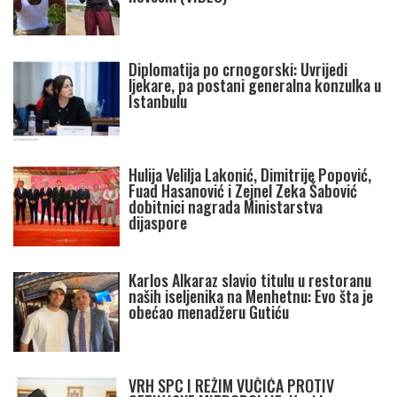
Diplomatija po crnogorski: Uvrijedi
ljekare, pa postani generalna konzulka u
Istanbulu
Hulija Velilja Lakonić, Dimitrije Popović,
Fuad Hasanović i Zejnel Zeka Šabović
dobitnici nagrada Ministarstva
dijaspore
Karlos Alkaraz slavio titulu u restoranu
naših iseljenika na Menhetnu: Evo šta je
obećao menadžeru Gutiću
VRH SPC I REŽIM VUČIĆA PROTIV