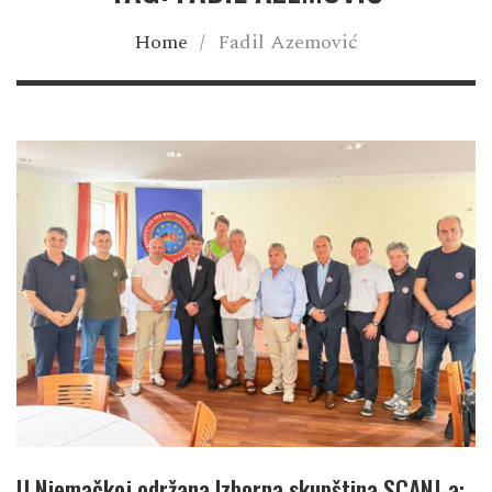
Home
/
Fadil Azemović
U Njemačkoj održana Izborna skupština SCANJ-a: