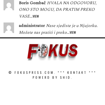
Boris Gombač
HVALA NA ODGOVORU,
ONO STO MOGU, DA PRATIM PREKO
VASE…
VIEW
administrator
Nase sjediste je u Njujorku.
Možete nas pratiti i preko…
VIEW
© FOKUSPRESS.COM. ***
KONTAKT
***
POWERD BY SHID.