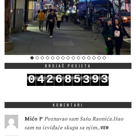
BROJAČ POSJETA
2
6
8
5
9
3
0
4
3
3
7
9
6
0
4
1
5
4
KOMENTARI
Mićo P
Poznavao sam Sašu Raonića.Išao
sam na izviđače skupa sa njim…
VIEW