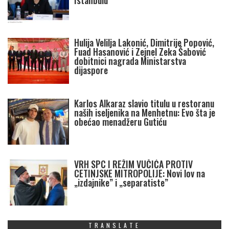
Istanbulu
Hulija Velilja Lakonić, Dimitrije Popović,
Fuad Hasanović i Zejnel Zeka Šabović
dobitnici nagrada Ministarstva
dijaspore
Karlos Alkaraz slavio titulu u restoranu
naših iseljenika na Menhetnu: Evo šta je
obećao menadžeru Gutiću
VRH SPC I REŽIM VUČIĆA PROTIV
CETINJSKE MITROPOLIJE: Novi lov na
„izdajnike” i „separatiste”
TRANSLATE