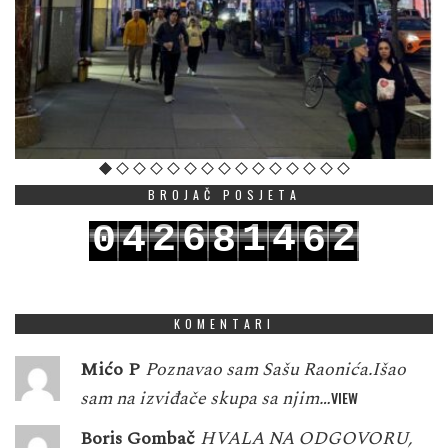
BROJAČ POSJETA
2
6
1
4
2
0
4
8
6
3
7
2
5
3
1
5
9
7
KOMENTARI
Mićo P
Poznavao sam Sašu Raonića.Išao
sam na izviđače skupa sa njim…
VIEW
Boris Gombač
HVALA NA ODGOVORU,