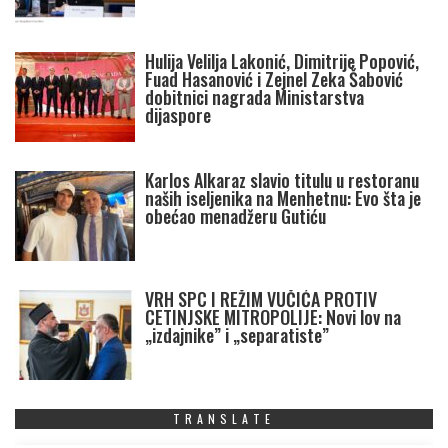
Hulija Velilja Lakonić, Dimitrije Popović,
Fuad Hasanović i Zejnel Zeka Šabović
dobitnici nagrada Ministarstva
dijaspore
Karlos Alkaraz slavio titulu u restoranu
naših iseljenika na Menhetnu: Evo šta je
obećao menadžeru Gutiću
VRH SPC I REŽIM VUČIĆA PROTIV
CETINJSKE MITROPOLIJE: Novi lov na
„izdajnike” i „separatiste”
TRANSLATE