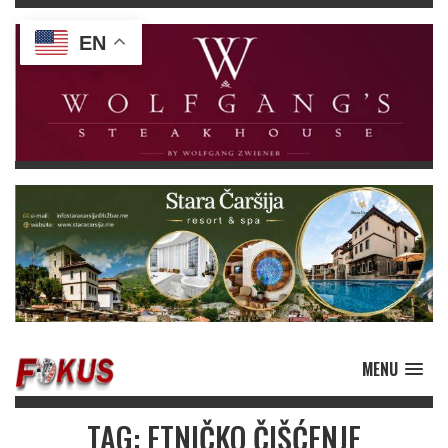
EN
MENU
TAG: ETNIČKO ČIŠĆENJE