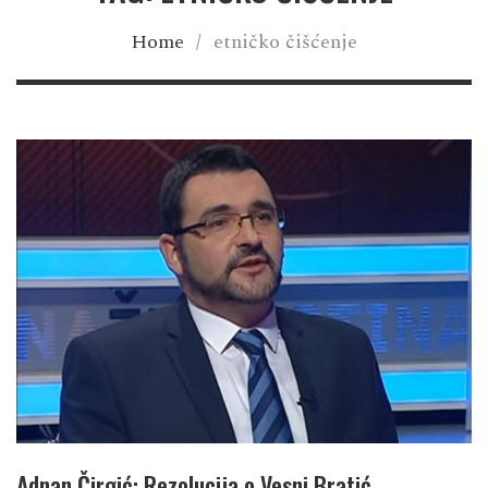
Home
/
etničko čišćenje
Adnan Čirgić: Rezolucija o Vesni Bratić