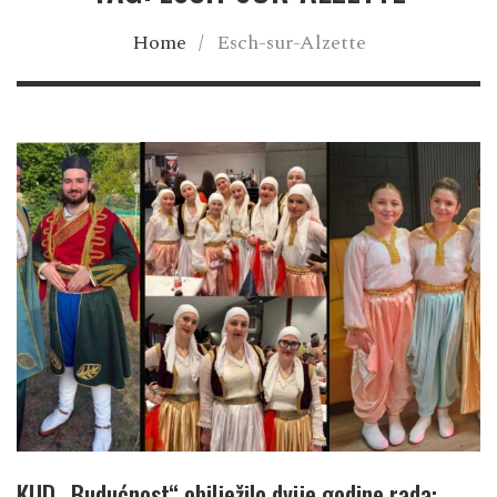
Home
/
Esch-sur-Alzette
KUD „Budućnost“ obilježilo dvije godine rada: