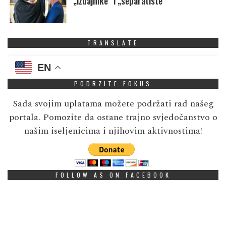
„izdajnike” i „separatiste”
TRANSLATE
EN
PODRZITE FOKUS
Sada svojim uplatama možete podržati rad našeg
portala. Pomozite da ostane trajno svjedočanstvo o
našim iseljenicima i njihovim aktivnostima!
FOLLOW AS ON FACEBOOK