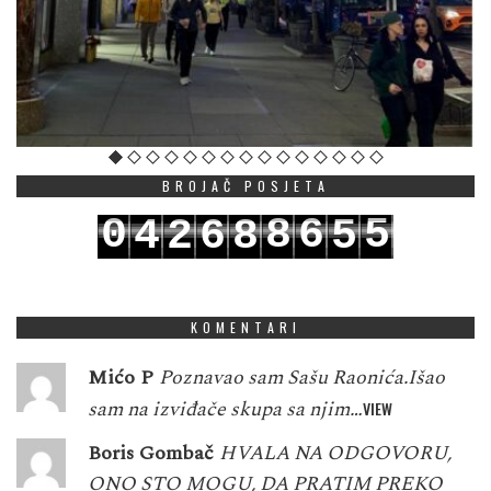
BROJAČ POSJETA
0
8
6
5
4
2
6
8
5
1
9
7
6
5
3
7
9
6
KOMENTARI
Mićo P
Poznavao sam Sašu Raonića.Išao
sam na izviđače skupa sa njim…
VIEW
Boris Gombač
HVALA NA ODGOVORU,
ONO STO MOGU, DA PRATIM PREKO