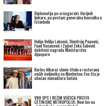
Diplomatija po crnogorski: Uvrijedi
ljekare, pa postani generalna konzulka u
Istanbulu
Hulija Velilja Lakonić, Dimitrije Popović,
Fuad Hasanović i Zejnel Zeka Šabović
dobitnici nagrada Ministarstva
dijaspore
Karlos Alkaraz slavio titulu u restoranu
naših iseljenika na Menhetnu: Evo šta je
obećao menadžeru Gutiću
VRH SPC I REŽIM VUČIĆA PROTIV
CETINJSKE MITROPOLIJE: Novi lov na