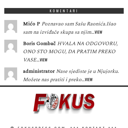
KOMENTARI
Mićo P
Poznavao sam Sašu Raonića.Išao
sam na izviđače skupa sa njim…
VIEW
Boris Gombač
HVALA NA ODGOVORU,
ONO STO MOGU, DA PRATIM PREKO
VASE…
VIEW
administrator
Nase sjediste je u Njujorku.
Možete nas pratiti i preko…
VIEW