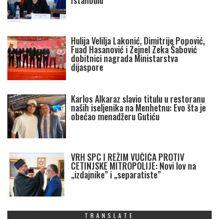
Istanbulu
Hulija Velilja Lakonić, Dimitrije Popović,
Fuad Hasanović i Zejnel Zeka Šabović
dobitnici nagrada Ministarstva
dijaspore
Karlos Alkaraz slavio titulu u restoranu
naših iseljenika na Menhetnu: Evo šta je
obećao menadžeru Gutiću
VRH SPC I REŽIM VUČIĆA PROTIV
CETINJSKE MITROPOLIJE: Novi lov na
„izdajnike” i „separatiste”
TRANSLATE