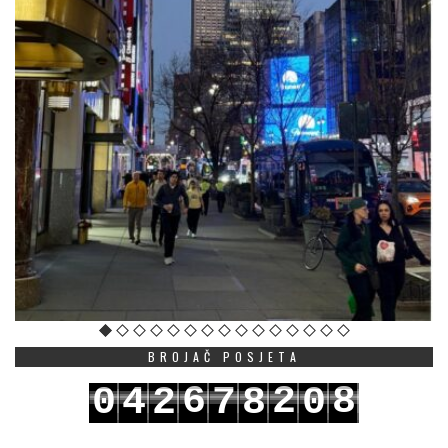
BROJAČ POSJETA
6
2
8
0
4
2
7
8
0
7
3
9
1
5
3
8
9
1