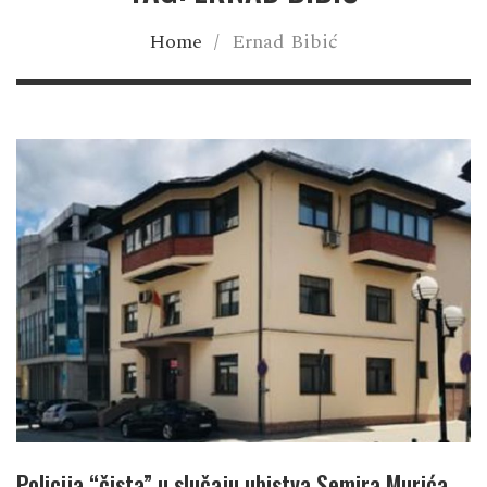
Home
/
Ernad Bibić
Policija “čista” u slučaju ubistva Semira Murića