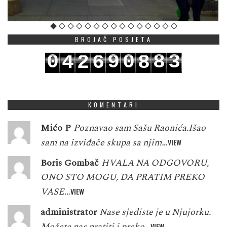
BROJAČ POSJETA
0
9
0
8
3
4
2
6
8
1
0
1
9
4
5
3
7
9
KOMENTARI
Mićo P
Poznavao sam Sašu Raonića.Išao
sam na izviđače skupa sa njim…
VIEW
Boris Gombač
HVALA NA ODGOVORU,
ONO STO MOGU, DA PRATIM PREKO
VASE…
VIEW
administrator
Nase sjediste je u Njujorku.
Možete nas pratiti i preko…
VIEW