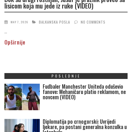
lisicom koja mu jede iz ruke (VIDEO)
BALKANSKA POSLA
NO COMMENTS
MAY 7, 2026
...
Opširnije
POSLEDNJE
Fudbaler Manchester Uniteda oduševio
fanove: Mehaničaru platio reklamom, ne
novcem (VIDEO)
Diplomatija po crnogorski: Uvrijedi
ljekare, pa postani generalna konzulka u