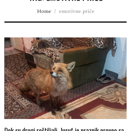
Home
/
emotivne priče
Dok su drugi roštiljali, Jusuf je praznik proveo sa