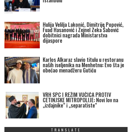
Istanbulu
Hulija Velilja Lakonić, Dimitrije Popović,
Fuad Hasanović i Zejnel Zeka Šabović
dobitnici nagrada Ministarstva
dijaspore
Karlos Alkaraz slavio titulu u restoranu
naših iseljenika na Menhetnu: Evo šta je
obećao menadžeru Gutiću
VRH SPC I REŽIM VUČIĆA PROTIV
CETINJSKE MITROPOLIJE: Novi lov na
„izdajnike” i „separatiste”
TRANSLATE