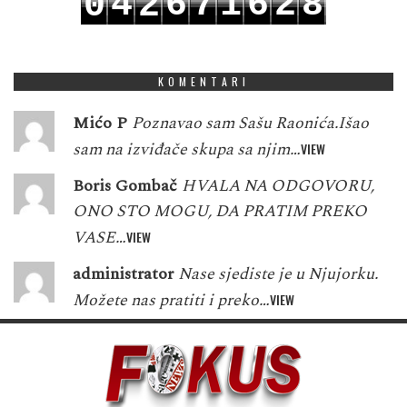
4
6
7
1
6
2
8
0
2
5
7
8
2
7
3
9
1
3
KOMENTARI
Mićo P
Poznavao sam Sašu Raonića.Išao
sam na izviđače skupa sa njim…
VIEW
Boris Gombač
HVALA NA ODGOVORU,
ONO STO MOGU, DA PRATIM PREKO
VASE…
VIEW
administrator
Nase sjediste je u Njujorku.
Možete nas pratiti i preko…
VIEW