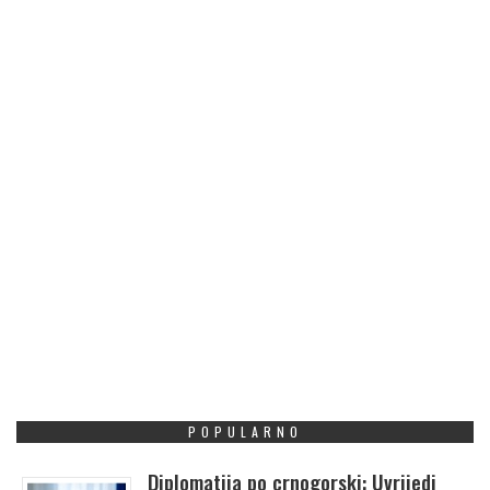
POPULARNO
Diplomatija po crnogorski: Uvrijedi