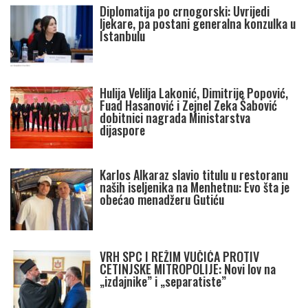
Diplomatija po crnogorski: Uvrijedi
ljekare, pa postani generalna konzulka u
Istanbulu
Hulija Velilja Lakonić, Dimitrije Popović,
Fuad Hasanović i Zejnel Zeka Šabović
dobitnici nagrada Ministarstva
dijaspore
Karlos Alkaraz slavio titulu u restoranu
naših iseljenika na Menhetnu: Evo šta je
obećao menadžeru Gutiću
VRH SPC I REŽIM VUČIĆA PROTIV
CETINJSKE MITROPOLIJE: Novi lov na
„izdajnike” i „separatiste”