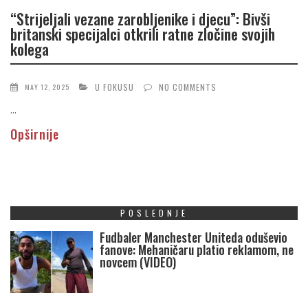
“Strijeljali vezane zarobljenike i djecu”: Bivši
britanski specijalci otkrili ratne zločine svojih
kolega
U FOKUSU
NO COMMENTS
MAY 12, 2025
...
Opširnije
POSLEDNJE
Fudbaler Manchester Uniteda oduševio
fanove: Mehaničaru platio reklamom, ne
novcem (VIDEO)