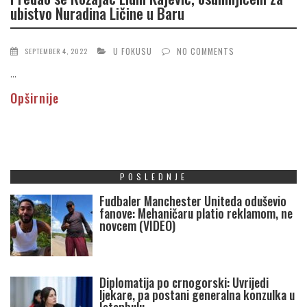
ubistvo Nuradina Ličine u Baru
U FOKUSU
NO COMMENTS
SEPTEMBER 4, 2022
...
Opširnije
POSLEDNJE
Fudbaler Manchester Uniteda oduševio
fanove: Mehaničaru platio reklamom, ne
novcem (VIDEO)
Diplomatija po crnogorski: Uvrijedi
ljekare, pa postani generalna konzulka u