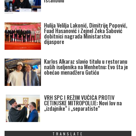
Istanbulu
Hulija Velilja Lakonić, Dimitrije Popović,
Fuad Hasanović i Zejnel Zeka Šabović
dobitnici nagrada Ministarstva
dijaspore
Karlos Alkaraz slavio titulu u restoranu
naših iseljenika na Menhetnu: Evo šta je
obećao menadžeru Gutiću
VRH SPC I REŽIM VUČIĆA PROTIV
CETINJSKE MITROPOLIJE: Novi lov na
„izdajnike” i „separatiste”
TRANSLATE