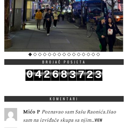
BROJAČ POSJETA
0
4
2
6
8
3
7
2
3
1
5
3
7
9
4
8
3
4
KOMENTARI
Mićo P
Poznavao sam Sašu Raonića.Išao
sam na izviđače skupa sa njim…
VIEW