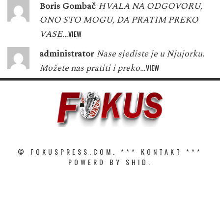
Boris Gombač
HVALA NA ODGOVORU,
ONO STO MOGU, DA PRATIM PREKO
VASE…
VIEW
administrator
Nase sjediste je u Njujorku.
Možete nas pratiti i preko…
VIEW
© FOKUSPRESS.COM. ***
KONTAKT
***
POWERD BY SHID.