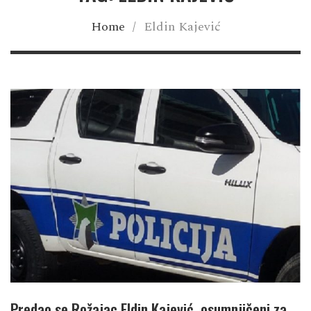
Home
/
Eldin Kajević
Predao se Rožajac Eldin Kajević, osumnjičeni za