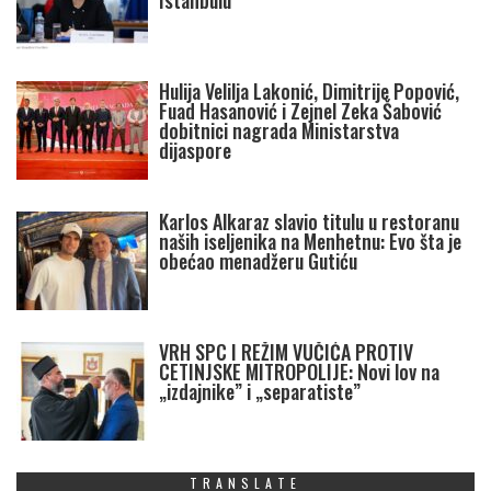
Istanbulu
Hulija Velilja Lakonić, Dimitrije Popović,
Fuad Hasanović i Zejnel Zeka Šabović
dobitnici nagrada Ministarstva
dijaspore
Karlos Alkaraz slavio titulu u restoranu
naših iseljenika na Menhetnu: Evo šta je
obećao menadžeru Gutiću
VRH SPC I REŽIM VUČIĆA PROTIV
CETINJSKE MITROPOLIJE: Novi lov na
„izdajnike” i „separatiste”
TRANSLATE