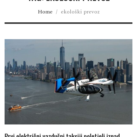
Home
/
ekološki prevoz
Prvi električni vazdušni taksiji poletjeli iznad