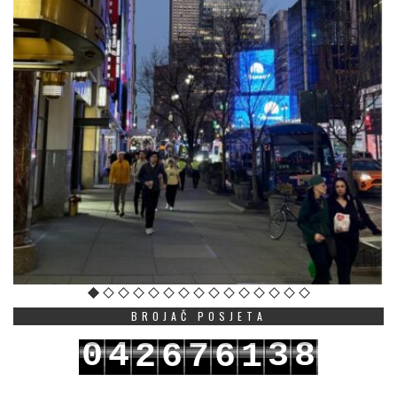
BROJAČ POSJETA
0
4
3
8
2
6
7
6
1
1
5
4
9
3
7
8
7
2