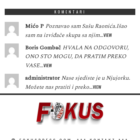
KOMENTARI
Mićo P
Poznavao sam Sašu Raonića.Išao
sam na izviđače skupa sa njim…
VIEW
Boris Gombač
HVALA NA ODGOVORU,
ONO STO MOGU, DA PRATIM PREKO
VASE…
VIEW
administrator
Nase sjediste je u Njujorku.
Možete nas pratiti i preko…
VIEW