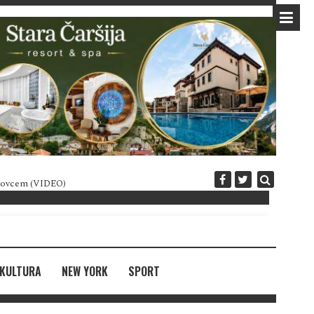
 novcem (VIDEO)
Diplomatija po crnogorski
KULTURA
NEW YORK
SPORT