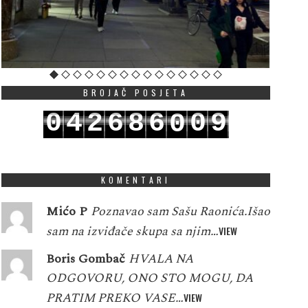
BROJAČ POSJETA
0
4
2
6
8
6
0
9
0
1
5
3
7
9
7
1
0
1
KOMENTARI
Mićo P
Poznavao sam Sašu Raonića.Išao
sam na izviđače skupa sa njim…
VIEW
Boris Gombač
HVALA NA
ODGOVORU, ONO STO MOGU, DA
PRATIM PREKO VASE…
VIEW