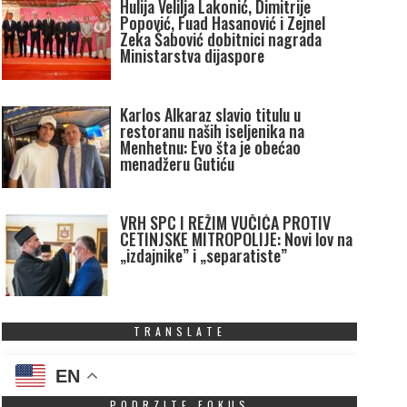
Hulija Velilja Lakonić, Dimitrije
Popović, Fuad Hasanović i Zejnel
Zeka Šabović dobitnici nagrada
Ministarstva dijaspore
Karlos Alkaraz slavio titulu u
restoranu naših iseljenika na
Menhetnu: Evo šta je obećao
menadžeru Gutiću
VRH SPC I REŽIM VUČIĆA PROTIV
CETINJSKE MITROPOLIJE: Novi lov na
„izdajnike” i „separatiste”
TRANSLATE
EN
PODRZITE FOKUS