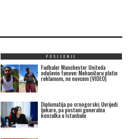
POSLEDNJE
Fudbaler Manchester Uniteda
oduševio fanove: Mehaničaru platio
reklamom, ne novcem (VIDEO)
Diplomatija po crnogorski: Uvrijedi
ljekare, pa postani generalna
konzulka u Istanbulu