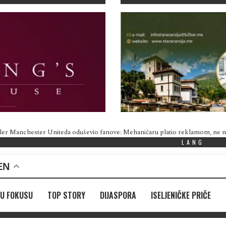
ler Manchester Uniteda oduševio fanove: Mehaničaru platio reklamom, ne
LANG
EN
U FOKUSU
TOP STORY
DIJASPORA
ISELJENIČKE PRIČE