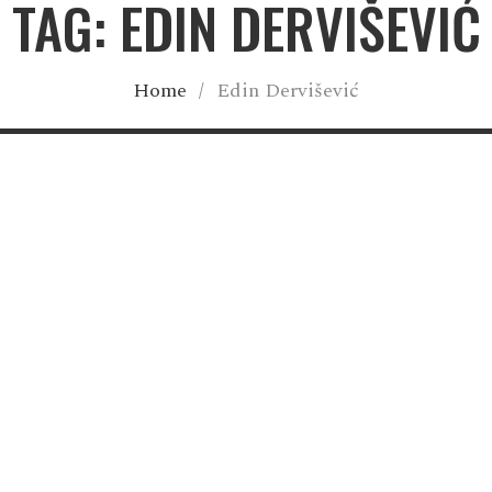
TAG: EDIN DERVIŠEVIĆ
Home
/
Edin Dervišević