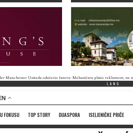
ler Manchester Uniteda oduševio fanove: Mehaničaru platio reklamom, ne
LANG
EN
U FOKUSU
TOP STORY
DIJASPORA
ISELJENIČKE PRIČE