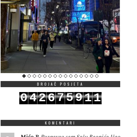
BROJAČ POSJETA
7
5
9
0
4
2
6
1
1
8
6
0
1
5
3
7
2
2
KOMENTARI
Mićo P
Poznavao sam Sašu Raonića.Išao