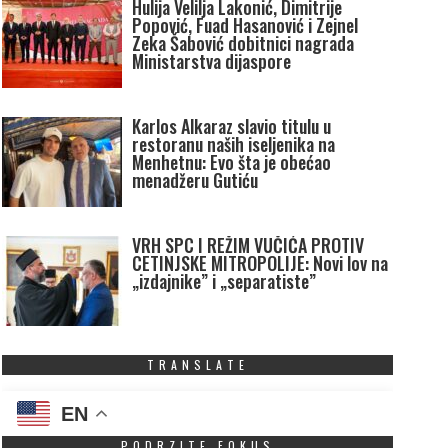
Hulija Velilja Lakonić, Dimitrije
Popović, Fuad Hasanović i Zejnel
Zeka Šabović dobitnici nagrada
Ministarstva dijaspore
Karlos Alkaraz slavio titulu u
restoranu naših iseljenika na
Menhetnu: Evo šta je obećao
menadžeru Gutiću
VRH SPC I REŽIM VUČIĆA PROTIV
CETINJSKE MITROPOLIJE: Novi lov na
„izdajnike” i „separatiste”
TRANSLATE
EN
PODRZITE FOKUS