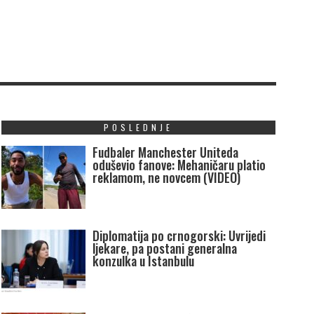
POSLEDNJE
Fudbaler Manchester Uniteda
oduševio fanove: Mehaničaru platio
reklamom, ne novcem (VIDEO)
Diplomatija po crnogorski: Uvrijedi
ljekare, pa postani generalna
konzulka u Istanbulu