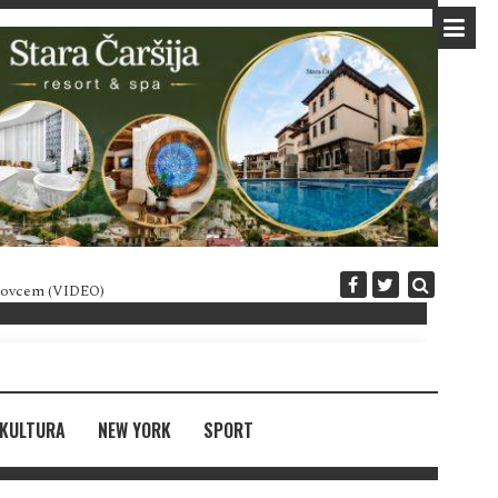
 novcem (VIDEO)
Diplomatija po crnogorski
KULTURA
NEW YORK
SPORT