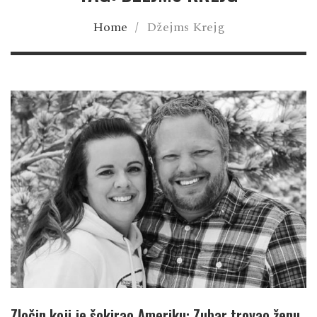
Home
/
Džejms Krejg
Zločin koji je šokirao Ameriku: Zubar trovao ženu,