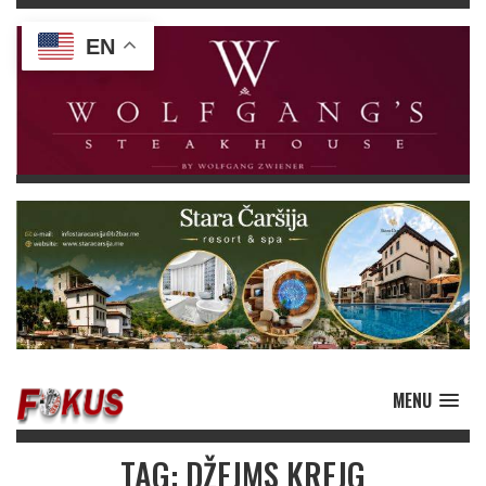
EN
MENU
TAG: DŽEJMS KREJG