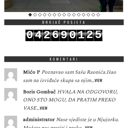
BROJAČ POSJETA
6
2
5
0
4
2
9
0
1
7
3
6
1
5
3
0
1
2
KOMENTARI
Mićo P
Poznavao sam Sašu Raonića.Išao
sam na izviđače skupa sa njim…
VIEW
Boris Gombač
HVALA NA ODGOVORU,
ONO STO MOGU, DA PRATIM PREKO
VASE…
VIEW
administrator
Nase sjediste je u Njujorku.
Možete nas pratiti i preko…
VIEW