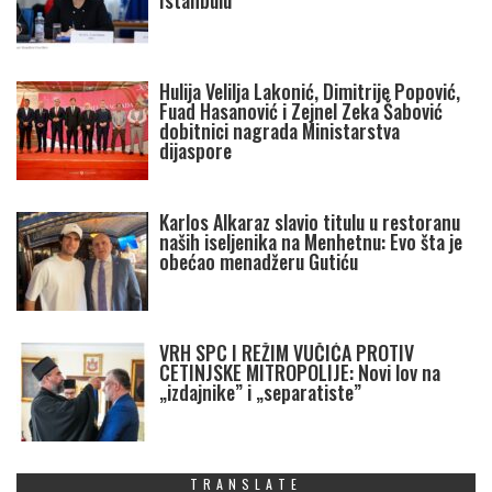
Istanbulu
Hulija Velilja Lakonić, Dimitrije Popović,
Fuad Hasanović i Zejnel Zeka Šabović
dobitnici nagrada Ministarstva
dijaspore
Karlos Alkaraz slavio titulu u restoranu
naših iseljenika na Menhetnu: Evo šta je
obećao menadžeru Gutiću
VRH SPC I REŽIM VUČIĆA PROTIV
CETINJSKE MITROPOLIJE: Novi lov na
„izdajnike” i „separatiste”
TRANSLATE