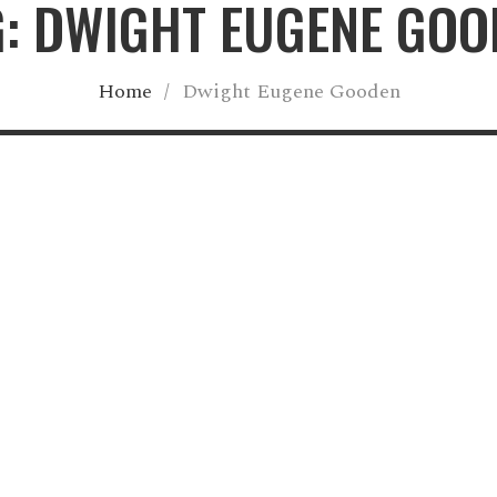
G: DWIGHT EUGENE GOO
Home
/
Dwight Eugene Gooden