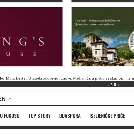
ler Manchester Uniteda oduševio fanove: Mehaničaru platio reklamom, ne
LANG
EN
U FOKUSU
TOP STORY
DIJASPORA
ISELJENIČKE PRIČE