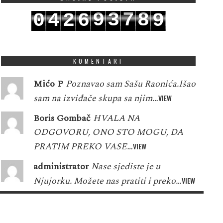
9
3
7
8
0
4
2
6
9
0
4
8
9
1
5
3
7
0
KOMENTARI
Mićo P
Poznavao sam Sašu Raonića.Išao
sam na izviđače skupa sa njim…
VIEW
Boris Gombač
HVALA NA
ODGOVORU, ONO STO MOGU, DA
PRATIM PREKO VASE…
VIEW
administrator
Nase sjediste je u
Njujorku. Možete nas pratiti i preko…
VIEW