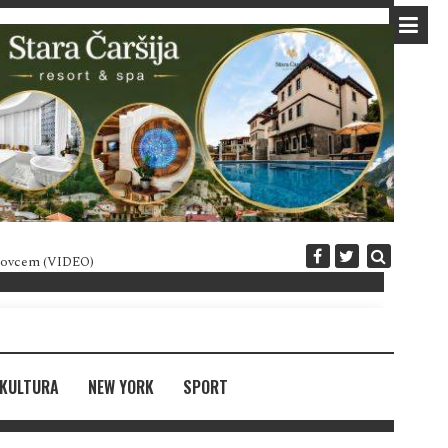
 novcem (VIDEO)
Diplomatija po crnogorski
KULTURA
NEW YORK
SPORT