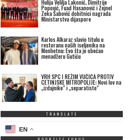
Hulija Velilja Lakonić, Dimitrije
Popović, Fuad Hasanović i Zejnel
Zeka Šabović dobitnici nagrada
Ministarstva dijaspore
Karlos Alkaraz slavio titulu u
restoranu naših iseljenika na
Menhetnu: Evo šta je obećao
menadžeru Gutiću
VRH SPC I REŽIM VUČIĆA PROTIV
CETINJSKE MITROPOLIJE: Novi lov na
„izdajnike” i „separatiste”
TRANSLATE
EN
PODRZITE FOKUS