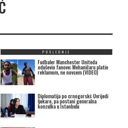
Ć
POSLEDNJE
Fudbaler Manchester Uniteda
oduševio fanove: Mehaničaru platio
reklamom, ne novcem (VIDEO)
Diplomatija po crnogorski: Uvrijedi
ljekare, pa postani generalna
konzulka u Istanbulu