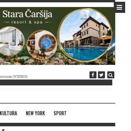
 novcem (VIDEO)
Diplomatija po crnogorski
KULTURA
NEW YORK
SPORT