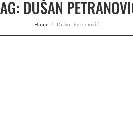
TAG: DUŠAN PETRANOVI
Home
/
Dušan Petranović