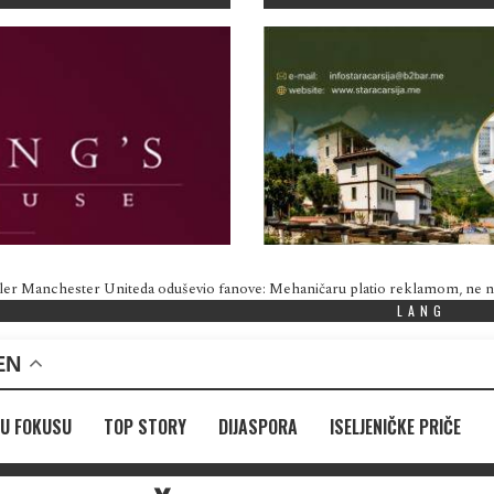
ler Manchester Uniteda oduševio fanove: Mehaničaru platio reklamom, ne
LANG
EN
U FOKUSU
TOP STORY
DIJASPORA
ISELJENIČKE PRIČE