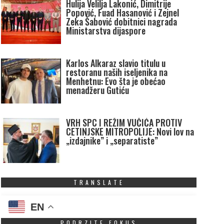
Hulija Velilja Lakonić, Dimitrije
Popović, Fuad Hasanović i Zejnel
Zeka Šabović dobitnici nagrada
Ministarstva dijaspore
Karlos Alkaraz slavio titulu u
restoranu naših iseljenika na
Menhetnu: Evo šta je obećao
menadžeru Gutiću
VRH SPC I REŽIM VUČIĆA PROTIV
CETINJSKE MITROPOLIJE: Novi lov na
„izdajnike” i „separatiste”
TRANSLATE
EN
PODRZITE FOKUS