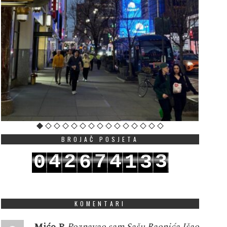
BROJAČ POSJETA
4
2
7
4
3
0
6
1
3
5
3
8
5
4
1
7
2
4
KOMENTARI
Mićo P
Poznavao sam Sašu Raonića.Išao