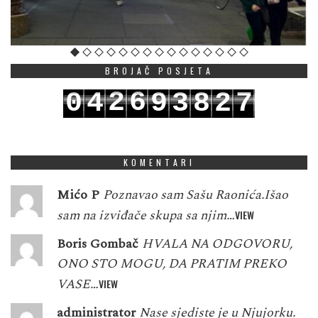
BROJAČ POSJETA
2
6
0
4
9
3
8
2
7
3
7
1
5
0
4
9
3
8
KOMENTARI
Mićo P
Poznavao sam Sašu Raonića.Išao
sam na izviđače skupa sa njim…
VIEW
Boris Gombač
HVALA NA ODGOVORU,
ONO STO MOGU, DA PRATIM PREKO
VASE…
VIEW
administrator
Nase sjediste je u Njujorku.