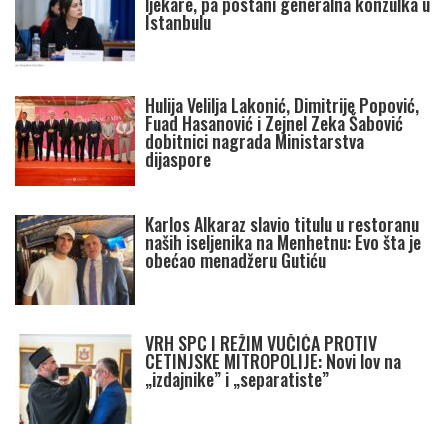
ljekare, pa postani generalna konzulka u
Istanbulu
Hulija Velilja Lakonić, Dimitrije Popović,
Fuad Hasanović i Zejnel Zeka Šabović
dobitnici nagrada Ministarstva
dijaspore
Karlos Alkaraz slavio titulu u restoranu
naših iseljenika na Menhetnu: Evo šta je
obećao menadžeru Gutiću
VRH SPC I REŽIM VUČIĆA PROTIV
CETINJSKE MITROPOLIJE: Novi lov na
„izdajnike” i „separatiste”