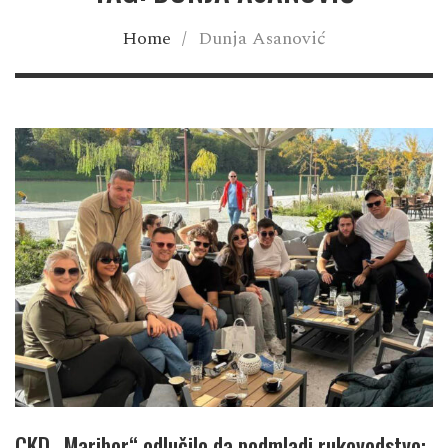
Home
/
Dunja Asanović
CKD „Maribor“ odlučilo da podmladi rukovodstvo: