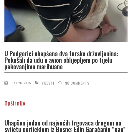
U Podgorici uhapšena dva turska državljanina:
Pokušali da uđu u avion oblijepljeni po tijelu
pakovanjima marihuane
VIJESTI
NO COMMENTS
JUNE 26, 2025
...
Opširnije
Uhapšen jedan od najvećih trgovaca drogom na
svijetu porijeklom iz Bosne: Edin Garačanin “pao”