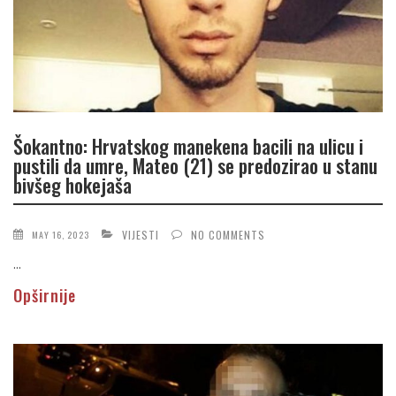
Šokantno: Hrvatskog manekena bacili na ulicu i
pustili da umre, Mateo (21) se predozirao u stanu
bivšeg hokejaša
VIJESTI
NO COMMENTS
MAY 16, 2023
...
Opširnije