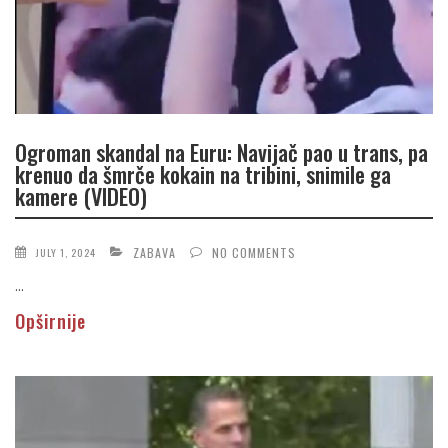
Ogroman skandal na Euru: Navijač pao u trans, pa
krenuo da šmrče kokain na tribini, snimile ga
kamere (VIDEO)
ZABAVA
NO COMMENTS
JULY 1, 2024
...
Opširnije