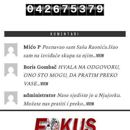
0
2
7
5
3
7
9
4
6
1
3
8
6
4
8
0
5
7
KOMENTARI
Mićo P
Poznavao sam Sašu Raonića.Išao
sam na izviđače skupa sa njim…
VIEW
Boris Gombač
HVALA NA ODGOVORU,
ONO STO MOGU, DA PRATIM PREKO
VASE…
VIEW
administrator
Nase sjediste je u Njujorku.
Možete nas pratiti i preko…
VIEW