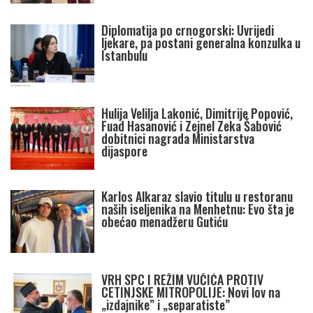
Diplomatija po crnogorski: Uvrijedi
ljekare, pa postani generalna konzulka u
Istanbulu
Hulija Velilja Lakonić, Dimitrije Popović,
Fuad Hasanović i Zejnel Zeka Šabović
dobitnici nagrada Ministarstva
dijaspore
Karlos Alkaraz slavio titulu u restoranu
naših iseljenika na Menhetnu: Evo šta je
obećao menadžeru Gutiću
VRH SPC I REŽIM VUČIĆA PROTIV
CETINJSKE MITROPOLIJE: Novi lov na
„izdajnike” i „separatiste”