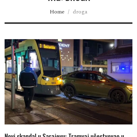
Home
/
droga
Novi skandal u Sarajevu: Tramvaj učestvovao u