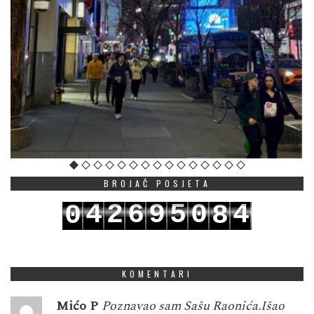
BROJAČ POSJETA
4
2
6
9
5
0
4
0
8
5
3
7
0
6
1
5
1
9
KOMENTARI
Mićo P
Poznavao sam Sašu Raonića.Išao