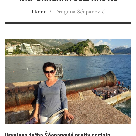
Home
/
Dragana Šćepanović
Usvojena tužba Šćepanović protiv portala