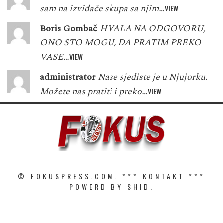
sam na izviđače skupa sa njim…
VIEW
Boris Gombač
HVALA NA ODGOVORU,
ONO STO MOGU, DA PRATIM PREKO
VASE…
VIEW
administrator
Nase sjediste je u Njujorku.
Možete nas pratiti i preko…
VIEW
© FOKUSPRESS.COM. ***
KONTAKT
***
POWERD BY SHID.