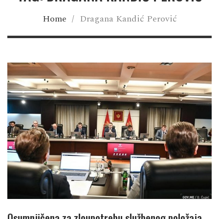
Home
/
Dragana Kandić Perović
Osumnjičena za zloupotrebu službenog položaja