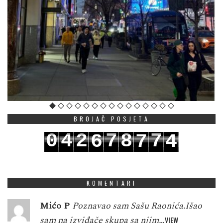
BROJAČ POSJETA
0
4
2
7
8
7
6
7
4
1
5
3
8
9
8
7
8
5
KOMENTARI
Mićo P
Poznavao sam Sašu Raonića.Išao
sam na izviđače skupa sa njim…
VIEW