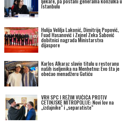
ljekare, pa postani generalna konzulka u
Istanbulu
Hulija Velilja Lakonić, Dimitrije Popović,
Fuad Hasanović i Zejnel Zeka Šabović
dobitnici nagrada Ministarstva
dijaspore
Karlos Alkaraz slavio titulu u restoranu
naših iseljenika na Menhetnu: Evo šta je
obećao menadžeru Gutiću
VRH SPC I REŽIM VUČIĆA PROTIV
CETINJSKE MITROPOLIJE: Novi lov na
„izdajnike” i „separatiste”