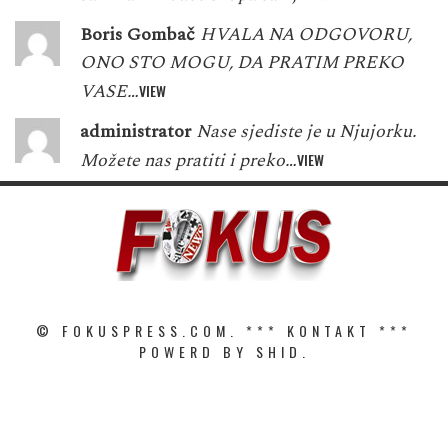
Boris Gombač
HVALA NA ODGOVORU,
ONO STO MOGU, DA PRATIM PREKO
VASE…
VIEW
administrator
Nase sjediste je u Njujorku.
Možete nas pratiti i preko…
VIEW
© FOKUSPRESS.COM. ***
KONTAKT
***
POWERD BY SHID.