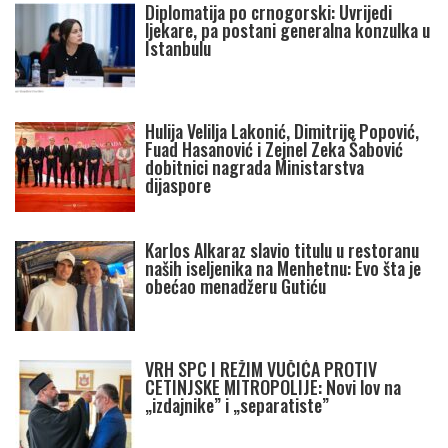
Diplomatija po crnogorski: Uvrijedi
ljekare, pa postani generalna konzulka u
Istanbulu
Hulija Velilja Lakonić, Dimitrije Popović,
Fuad Hasanović i Zejnel Zeka Šabović
dobitnici nagrada Ministarstva
dijaspore
Karlos Alkaraz slavio titulu u restoranu
naših iseljenika na Menhetnu: Evo šta je
obećao menadžeru Gutiću
VRH SPC I REŽIM VUČIĆA PROTIV
CETINJSKE MITROPOLIJE: Novi lov na
„izdajnike” i „separatiste”