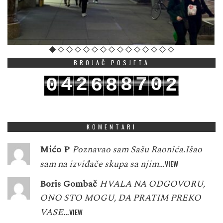
BROJAČ POSJETA
4
2
8
7
0
0
6
8
2
5
3
9
8
1
1
7
9
3
KOMENTARI
Mićo P
Poznavao sam Sašu Raonića.Išao
sam na izviđače skupa sa njim…
VIEW
Boris Gombač
HVALA NA ODGOVORU,
ONO STO MOGU, DA PRATIM PREKO
VASE…
VIEW