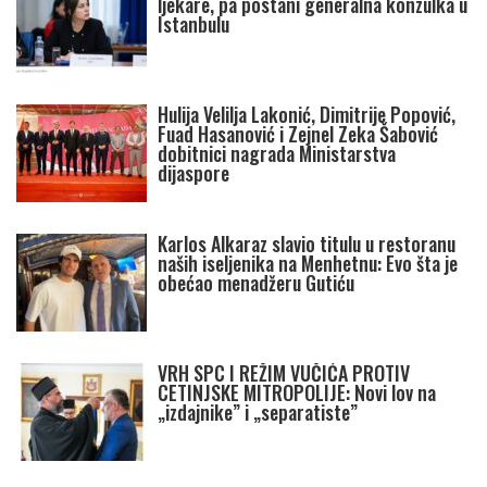
ljekare, pa postani generalna konzulka u
Istanbulu
Hulija Velilja Lakonić, Dimitrije Popović,
Fuad Hasanović i Zejnel Zeka Šabović
dobitnici nagrada Ministarstva
dijaspore
Karlos Alkaraz slavio titulu u restoranu
naših iseljenika na Menhetnu: Evo šta je
obećao menadžeru Gutiću
VRH SPC I REŽIM VUČIĆA PROTIV
CETINJSKE MITROPOLIJE: Novi lov na
„izdajnike” i „separatiste”