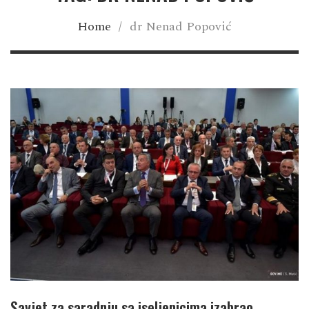
Home
/
dr Nenad Popović
Savjet za saradnju sa iseljenicima izabrao