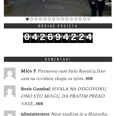
BROJAČ POSJETA
0
4
2
6
9
4
2
2
4
1
5
3
7
0
5
3
3
5
KOMENTARI
Mićo P
Poznavao sam Sašu Raonića.Išao
sam na izviđače skupa sa njim…
VIEW
Boris Gombač
HVALA NA ODGOVORU,
ONO STO MOGU, DA PRATIM PREKO
VASE…
VIEW
administrator
Nase sjediste je u Njujorku.