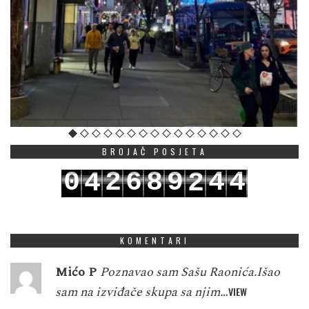
BROJAČ POSJETA
0
2
6
8
9
4
4
4
2
1
3
7
9
0
5
5
5
3
KOMENTARI
Mićo P
Poznavao sam Sašu Raonića.Išao
sam na izviđače skupa sa njim…
VIEW