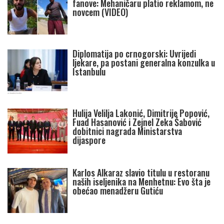
fanove: Mehaničaru platio reklamom, ne
novcem (VIDEO)
Diplomatija po crnogorski: Uvrijedi
ljekare, pa postani generalna konzulka u
Istanbulu
Hulija Velilja Lakonić, Dimitrije Popović,
Fuad Hasanović i Zejnel Zeka Šabović
dobitnici nagrada Ministarstva
dijaspore
Karlos Alkaraz slavio titulu u restoranu
naših iseljenika na Menhetnu: Evo šta je
obećao menadžeru Gutiću