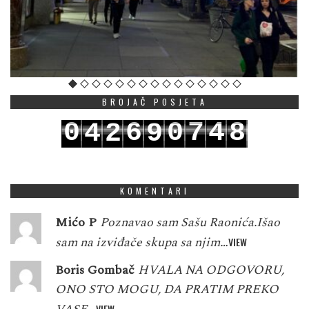
BROJAČ POSJETA
0
6
0
7
4
8
4
2
9
1
7
1
8
5
9
5
3
0
KOMENTARI
Mićo P
Poznavao sam Sašu Raonića.Išao
sam na izviđače skupa sa njim…
VIEW
Boris Gombač
HVALA NA ODGOVORU,
ONO STO MOGU, DA PRATIM PREKO
VIEW