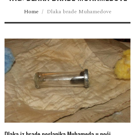
Home
/
Dlaka brade Muhamedove
Dlaka iz brade poslanika Muhameda u noći