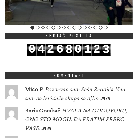
BROJAČ POSJETA
0
4
2
6
0
1
2
8
3
1
5
3
7
1
2
3
9
4
KOMENTARI
Mićo P
Poznavao sam Sašu Raonića.Išao
sam na izviđače skupa sa njim…
VIEW
Boris Gombač
HVALA NA ODGOVORU,
ONO STO MOGU, DA PRATIM PREKO
VASE…
VIEW