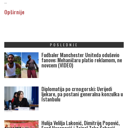
...
Opširnije
POSLEDNJE
Fudbaler Manchester Uniteda oduševio
fanove: Mehaničaru platio reklamom, ne
novcem (VIDEO)
Diplomatija po crnogorski: Uvrijedi
ljekare, pa postani generalna konzulka u
Istanbulu
Hulija Velilja Lakonić, Dimitrije Popović,