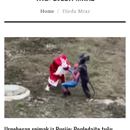
Home
/
Djeda Mraz
Urnebesan snimak iz Rusije: Pogledajte tuču