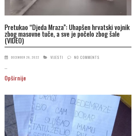
Pretukao “Djeda Mraza”: Uhapšen hrvatski vojnik
zbog masovne tuče, a sve je počelo zbog šale
(VIDEO)
VIJESTI
NO COMMENTS
DECEMBER 26, 2022
...
Opširnije